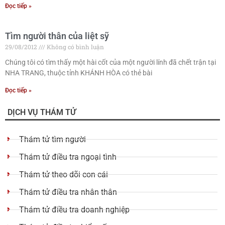
Đọc tiếp »
Tìm người thân của liệt sỹ
29/08/2012
Không có bình luận
Chúng tôi có tìm thấy một hài cốt của một người lính đã chết trận tại
NHA TRANG, thuộc tỉnh KHÁNH HÒA có thẻ bài
Đọc tiếp »
DỊCH VỤ THÁM TỬ
Thám tử tìm người
Thám tử điều tra ngoại tình
Thám tử theo dõi con cái
Thám tử điều tra nhân thân
Thám tử điều tra doanh nghiệp