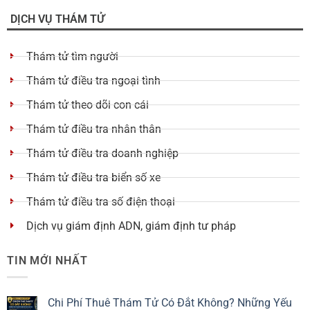
DỊCH VỤ THÁM TỬ
Thám tử tìm người
Thám tử điều tra ngoại tình
Thám tử theo dõi con cái
Thám tử điều tra nhân thân
Thám tử điều tra doanh nghiệp
Thám tử điều tra biển số xe
Thám tử điều tra số điện thoại
Dịch vụ giám định ADN, giám định tư pháp
TIN MỚI NHẤT
Chi Phí Thuê Thám Tử Có Đắt Không? Những Yếu