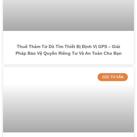
Thuê Thám Tử Dò Tìm Thiết Bị Định Vị GPS – Giải
Pháp Bảo Vệ Quyền Riêng Tư Và An Toàn Cho Bạn
GÓC TƯ VẤN