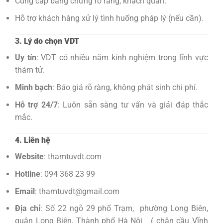
Cung cấp bằng chứng rõ ràng, khách quan.
Hỗ trợ khách hàng xử lý tình huống pháp lý (nếu cần).
3. Lý do chọn VDT
Uy tín
: VDT có nhiều năm kinh nghiệm trong lĩnh vực
thám tử.
Minh bạch
: Báo giá rõ ràng, không phát sinh chi phí.
Hỗ trợ 24/7
: Luôn sẵn sàng tư vấn và giải đáp thắc
mắc.
4. Liên hệ
Website
: thamtuvdt.com
Hotline
: 094 368 23 99
Email
: thamtuvdt@gmail.com
Địa chỉ
: Số 22 ngõ 29 phố Trạm, phường Long Biên,
quận Long Biên, Thành phố Hà Nội ( chân cầu Vĩnh