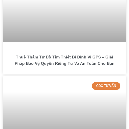
Thuê Thám Tử Dò Tìm Thiết Bị Định Vị GPS – Giải
Pháp Bảo Vệ Quyền Riêng Tư Và An Toàn Cho Bạn
GÓC TƯ VẤN