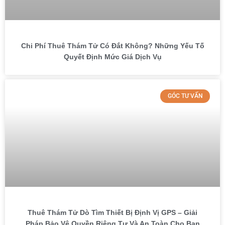
Chi Phí Thuê Thám Tử Có Đắt Không? Những Yếu Tố
Quyết Định Mức Giá Dịch Vụ
GÓC TƯ VẤN
Thuê Thám Tử Dò Tìm Thiết Bị Định Vị GPS – Giải
Pháp Bảo Vệ Quyền Riêng Tư Và An Toàn Cho Bạn