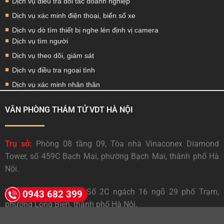
Dịch vụ điều tra đối tác doanh nghiệp
Dịch vụ xác minh điện thoại, biển số xe
Dịch vụ dò tìm thiết bị nghe lén định vị camera
Dịch vụ tìm người
Dịch vụ theo dõi, giám sát
Dịch vụ điều tra ngoại tình
Dịch vụ xác minh nhân thân
VĂN PHÒNG THÁM TỬ VDT HÀ NỘI
Trụ sở:
Phòng 08 tầng 09, Tòa nhà Vinaconex Diamond
Tower, số 459C Bạch Mai, phường Bạch Mai, thành phố Hà
Nội.
Văn phòng đại diện:
Số 2C ngách 16 ngõ 29 phố Trạm,
0943 682 399
phường Long Biên, thành phố Hà Nội.