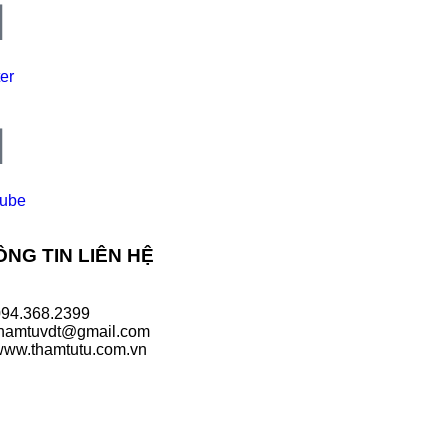
ter
tube
NG TIN LIÊN HỆ
094.368.2399
thamtuvdt@gmail.com
www.thamtutu.com.vn