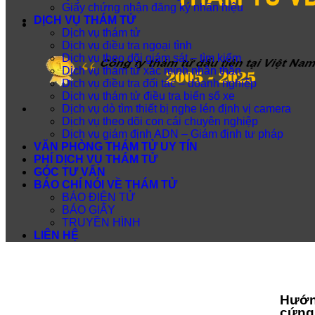
Giấy chứng nhận đăng ký nhãn hiệu
DỊCH VỤ THÁM TỬ
Dịch vụ thám tử
Dịch vụ điều tra ngoại tình
Dịch vụ theo dõi giám sát – tìm kiếm
Dịch vụ thám tử xác minh nhân thân
Dịch vụ điều tra đối tác – doanh nghiệp
Dịch vụ thám tử điều tra biển số xe
Dịch vụ dò tìm thiết bị nghe lén định vị camera
Dịch vụ theo dõi con cái chuyên nghiệp
Dịch vụ giám định ADN – Giám định tư pháp
VĂN PHÒNG THÁM TỬ UY TÍN
PHÍ DỊCH VỤ THÁM TỬ
GÓC TƯ VẤN
BÁO CHÍ NÓI VỀ THÁM TỬ
BÁO ĐIỆN TỬ
BÁO GIẤY
TRUYỀN HÌNH
LIÊN HỆ
Hướng
cứng