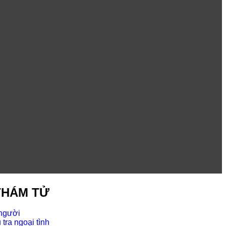
THÁM TỬ
 người
tra ngoại tình