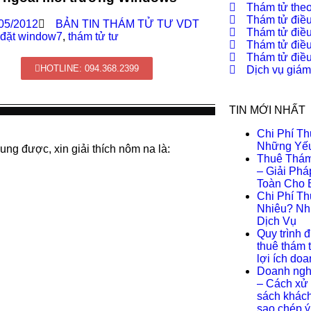
Thám tử theo
Thám tử điều
05/2012
BẢN TIN THÁM TỬ TƯ VDT
Thám tử điều
 đặt window7
,
thám tử tư
Thám tử điều
Thám tử điều 
HOTLINE: 094.368.2399
Dịch vụ giám
TIN MỚI NHẤT
Chi Phí T
Những Yếu
ng được, xin giải thích nôm na là:
Thuê Thám
– Giải Ph
Toàn Cho 
Chi Phí T
Nhiêu? Nh
Dịch Vụ
Quy trình đ
thuê thám 
lợi ích do
Doanh nghi
– Cách xử 
sách khách 
sao chép ý