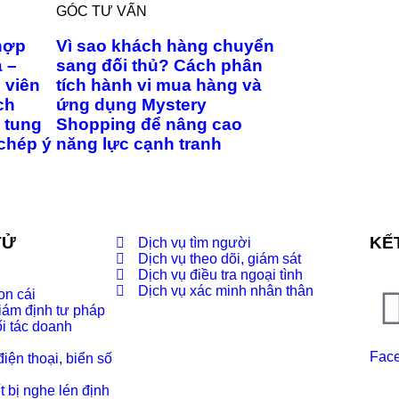
GÓC TƯ VẤN
hợp
Vì sao khách hàng chuyển
á –
sang đối thủ? Cách phân
 viên
tích hành vi mua hàng và
ch
ứng dụng Mystery
 tung
Shopping để nâng cao
 chép ý
năng lực cạnh tranh
TỬ
KẾT
Dịch vụ tìm người
Dịch vụ theo dõi, giám sát
Dịch vụ điều tra ngoại tình
Dịch vụ xác minh nhân thân
on cái
iám định tư pháp
ối tác doanh
Fac
iện thoại, biển số
t bị nghe lén định