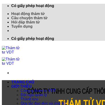
Có giấy phép hoạt động
Hoạt động thám tử
Câu chuyện thám tử
Hỏi đáp thám tử
Tuyển dụng
Có giấy phép hoạt động
TRANG CHỦ
GIỚI THIỆU
Công ty thám tử VDT
Đội ngũ quản lý
Thành tựu
Quy tắc đạo đức và ứng xử