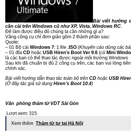
Bài viết hướng 
cần cài trên Windows cũ như XP, Vista, Windows RC
.
Để làm được điều đó chúng ta cần những gì ạ?
Vâng công cụ chỉ đơn giản gồm 2 thành phần sau:
Quote:
– 01 Bộ cài
Windows 7
: 1 file
.ISO
(Khuyến cáo dùng các bả
– 01 đĩa
CD
hoặc
USB
Hiren’s Boot Ver 9.6
(có
Mini Wind
là các bạn có thể thao tác được ngoài môi trường Windows
Sau khi đã chuẩn bị đủ 2 công cụ trên, các bạn vui lòng t
chính xác.
Bài viết hướng dẫn thao tác toàn bộ trên
CD
hoặc
USB
Hire
(Ở đây tác giả sử dụng
Hiren’s Boot 10.4
)
Văn phòng thám tử VDT Sài Gòn
Lượt xem:
315
Xem thêm
Thám tử tư tại Hà Nội