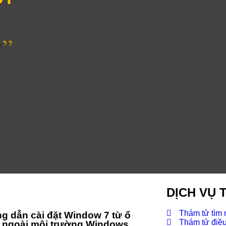
DỊCH VỤ 
Thám tử tìm
 dẫn cài đặt Window 7 từ ổ
Thám tử điều 
 ngoài môi trường Windows