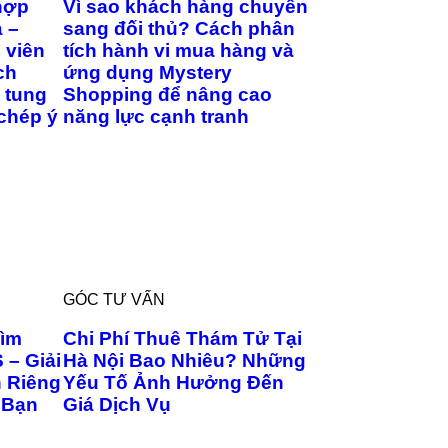
hợp
Vì sao khách hàng chuyển
á –
sang đối thủ? Cách phân
 viên
tích hành vi mua hàng và
ch
ứng dụng Mystery
 tung
Shopping để nâng cao
 chép ý
năng lực cạnh tranh
GÓC TƯ VẤN
Tìm
Chi Phí Thuê Thám Tử Tại
 – Giải
Hà Nội Bao Nhiêu? Những
 Riêng
Yếu Tố Ảnh Hưởng Đến
 Bạn
Giá Dịch Vụ