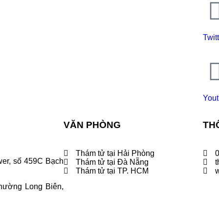
Twit
You
VĂN PHÒNG
THÔ
Thám tử tại Hải Phòng
wer, số 459C Bạch
Thám tử tại Đà Nẵng
Thám tử tại TP. HCM
hường Long Biên,