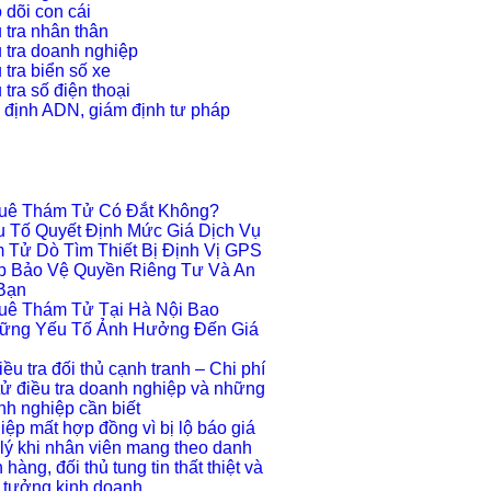
 dõi con cái
 tra nhân thân
 tra doanh nghiệp
 tra biển số xe
tra số điện thoại
 định ADN, giám định tư pháp
huê Thám Tử Có Đắt Không?
 Tố Quyết Định Mức Giá Dịch Vụ
 Tử Dò Tìm Thiết Bị Định Vị GPS
áp Bảo Vệ Quyền Riêng Tư Và An
Bạn
huê Thám Tử Tại Hà Nội Bao
ững Yếu Tố Ảnh Hưởng Đến Giá
iều tra đối thủ cạnh tranh – Chi phí
tử điều tra doanh nghiệp và những
anh nghiệp cần biết
ệp mất hợp đồng vì bị lộ báo giá
lý khi nhân viên mang theo danh
hàng, đối thủ tung tin thất thiệt và
 tưởng kinh doanh