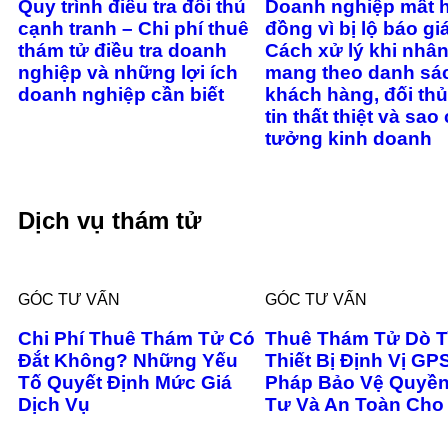
Quy trình điều tra đối thủ
Doanh nghiệp mất 
cạnh tranh – Chi phí thuê
đồng vì bị lộ báo gi
thám tử điều tra doanh
Cách xử lý khi nhân
nghiệp và những lợi ích
mang theo danh sá
doanh nghiệp cần biết
khách hàng, đối thủ
tin thất thiệt và sao
tưởng kinh doanh
Dịch vụ thám tử
GÓC TƯ VẤN
GÓC TƯ VẤN
Chi Phí Thuê Thám Tử Có
Thuê Thám Tử Dò 
Đắt Không? Những Yếu
Thiết Bị Định Vị GPS
Tố Quyết Định Mức Giá
Pháp Bảo Vệ Quyền
Dịch Vụ
Tư Và An Toàn Cho