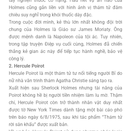
tay nghiện thuốc có hạng. Hầu hết vụ án nào của
Holmes cũng gắn liền với hình ảnh vị thám tử đăm
chiêu suy nghĩ trong khói thuốc dày đặc.
Trong cuộc đời mình, kẻ thù lớn nhất không đội trời
chung của Holmes là Giáo sư James Moriaty. Ông
được mệnh danh là Napoleon của tội ác. Tuy nhiên,
trong tập truyện Điệp vụ cuối cùng, Holmes đã chiến
thắng kẻ gian ác này để tiếp tục hành nghề, bảo vệ
công lý.
2. Hercule Poirot
Hercule Poirot là một thám tử tư nổi tiếng người Bỉ do
nữ nhà văn trinh thám Agatha Christie sáng tạo ra.
Xuất hiện sau Sherlock Holmes nhưng tài năng của
Poirot không hề bị người tiền nhiệm làm lu mờ. Thậm
chí, Hercule Poirot còn trở thành nhân vật duy nhất
được tờ New York Times dành tặng một bài cáo phó
trên báo ngày 6/8/1975, sau khi tác phẩm “Thám tử
rời sân khấu” được xuất bản.