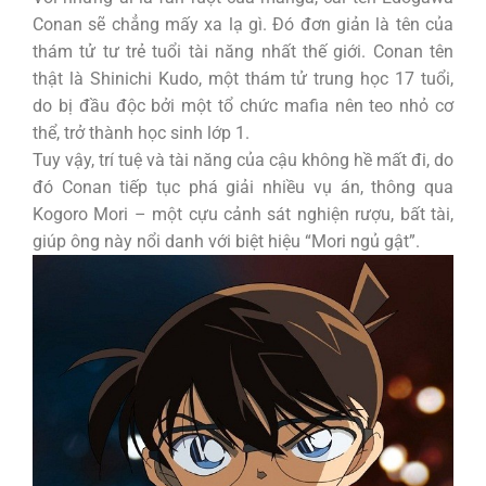
Conan sẽ chẳng mấy xa lạ gì. Đó đơn giản là tên của
thám tử tư trẻ tuổi tài năng nhất thế giới. Conan tên
thật là Shinichi Kudo, một thám tử trung học 17 tuổi,
do bị đầu độc bởi một tổ chức mafia nên teo nhỏ cơ
thể, trở thành học sinh lớp 1.
Tuy vậy, trí tuệ và tài năng của cậu không hề mất đi, do
đó Conan tiếp tục phá giải nhiều vụ án, thông qua
Kogoro Mori – một cựu cảnh sát nghiện rượu, bất tài,
giúp ông này nổi danh với biệt hiệu “Mori ngủ gật”.