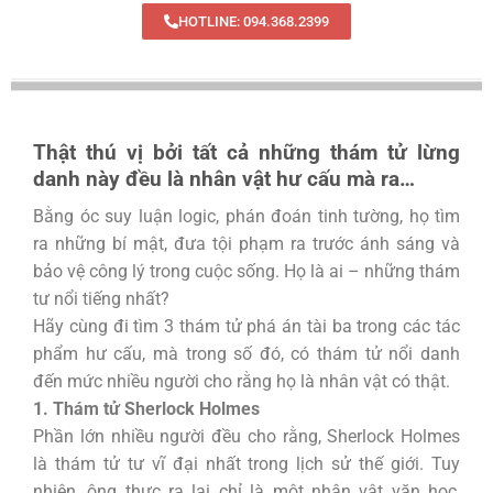
HOTLINE: 094.368.2399
Thật thú vị bởi tất cả những thám tử lừng
danh này đều là nhân vật hư cấu mà ra…
Bằng óc suy luận logic, phán đoán tinh tường, họ tìm
ra những bí mật, đưa tội phạm ra trước ánh sáng và
bảo vệ công lý trong cuộc sống. Họ là ai – những thám
tư nổi tiếng nhất?
Hãy cùng đi tìm 3 thám tử phá án tài ba trong các tác
phẩm hư cấu, mà trong số đó, có thám tử nổi danh
đến mức nhiều người cho rằng họ là nhân vật có thật.
1. Thám tử Sherlock Holmes
Phần lớn nhiều người đều cho rằng, Sherlock Holmes
là thám tử tư vĩ đại nhất trong lịch sử thế giới. Tuy
nhiên, ông thực ra lại chỉ là một nhân vật văn học,