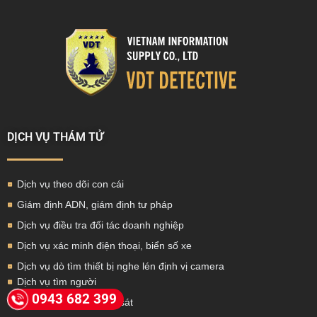
DỊCH VỤ THÁM TỬ
Dịch vụ theo dõi con cái
Giám định ADN, giám định tư pháp
Dịch vụ điều tra đối tác doanh nghiệp
Dịch vụ xác minh điện thoại, biển số xe
Dịch vụ dò tìm thiết bị nghe lén định vị camera
Dịch vụ tìm người
0943 682 399
Dịch vụ theo dõi, giám sát