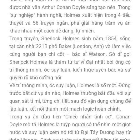
được nhà văn Arthur Conan Doyle sáng tạo nên. Trong
“sự nghiệp” hành nghề, Holmes xuất hiện trong 4 tiểu
thuyết và 56 truyện ngắn, phá giải hàng trăm vụ án
khác nhau một cách dễ dàng, tự nhiên.
Trong truyện, Sherlock Holmes sinh năm 1854, sống
tại căn nhà 221B phố Baker (London, Anh) và làm việc
cùng người bạn chí cốt – bác sĩ Watson. Sở dĩ gọi
Sherlock Holmes là thám tử tư vĩ đại nhất bởi ông có
trí thông minh, óc suy luận, kiến thức uyên bác và sự
quyến rũ khó cưỡng nổi.
Về trí thông minh, óc suy luận, Holmes là số một. Đứng
trước bất cứ vụ án nào, Holmes thường bắt đầu với sự
quan sát tỉ mỉ, từng chi tiết, sau đó vận dụng chúng để
lập luận, kết nối thành một mạch logic hoàn chỉnh.
Trong vụ án đầu tiên “Chiếc nhẫn tình cờ”, Conan
Doyle mô tả Holmes là tuýp người có thể nhìn một giọt
nước và suy luận xem nó tới từ Đại Tây Dương hay từ