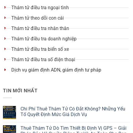
Thám tử điều tra ngoại tình
Thám tử theo dõi con cái
Thám tử điều tra nhân thân
Thám tử điều tra doanh nghiệp
Thám tử điều tra biển số xe
Thám tử điều tra số điện thoại
Dịch vụ giám định ADN, giám định tư pháp
TIN MỚI NHẤT
Chi Phí Thuê Thám Tử Có Đắt Không? Những Yếu
Tố Quyết Định Mức Giá Dịch Vụ
Thuê Thám Tử Dò Tìm Thiết Bị Định Vị GPS – Giải