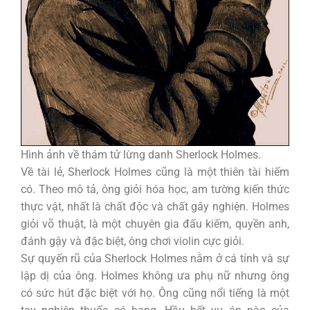
Hình ảnh về thám tử lừng danh Sherlock Holmes.
Về tài lẻ, Sherlock Holmes cũng là một thiên tài hiếm
có. Theo mô tả, ông giỏi hóa học, am tường kiến thức
thực vật, nhất là chất độc và chất gây nghiện. Holmes
giỏi võ thuật, là một chuyên gia đấu kiếm, quyền anh,
đánh gậy và đặc biệt, ông chơi violin cực giỏi.
Sự quyến rũ của Sherlock Holmes nằm ở cá tính và sự
lập dị của ông. Holmes không ưa phụ nữ nhưng ông
có sức hút đặc biệt với họ. Ông cũng nổi tiếng là một