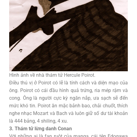
Hình ảnh về nhà thám tử Hercule Poirot.
Điều thú vị ở Poirot có lẽ là tính cách và diện mạo của
ông. Poirot có cái đầu hình quả trứng, ria mép rậm và
cong. Ông là người cực kỳ ngăn nắp, ưa sạch sẽ đến
mức khó tin. Poirot ăn mặc bảnh bao, chải chuốt, thích
nghe nhạc Mozart và Bach và luôn giữ số dư tài khoản
là 444 bảng, 4 shiling, 4 xu.
3. Thám tử lừng danh Conan
Với những ai là fan ruột của manga, cái tên Edogawa