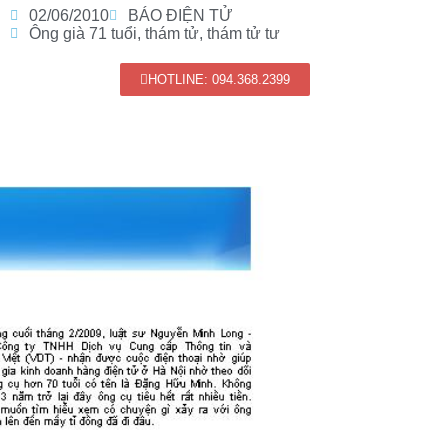
02/06/2010
BÁO ĐIỆN TỬ
Ông già 71 tuổi
,
thám tử
,
thám tử tư
HOTLINE: 094.368.2399