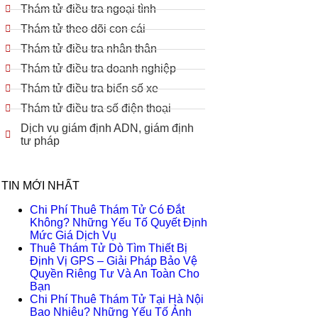
Thám tử điều tra ngoại tình
Thám tử theo dõi con cái
Thám tử điều tra nhân thân
Thám tử điều tra doanh nghiệp
Thám tử điều tra biển số xe
Thám tử điều tra số điện thoại
Dịch vụ giám định ADN, giám định
tư pháp
TIN MỚI NHẤT
Chi Phí Thuê Thám Tử Có Đắt
Không? Những Yếu Tố Quyết Định
Mức Giá Dịch Vụ
Thuê Thám Tử Dò Tìm Thiết Bị
Định Vị GPS – Giải Pháp Bảo Vệ
Quyền Riêng Tư Và An Toàn Cho
Bạn
Chi Phí Thuê Thám Tử Tại Hà Nội
Bao Nhiêu? Những Yếu Tố Ảnh