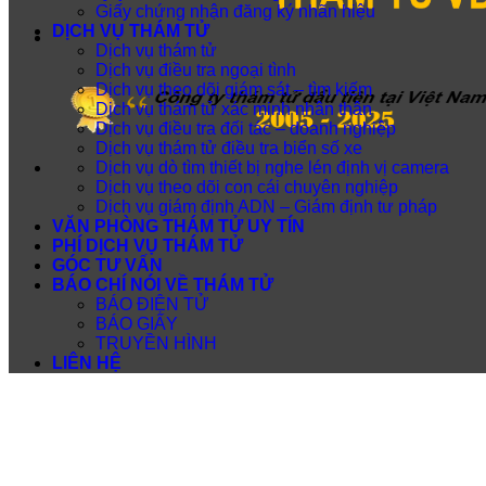
Giấy chứng nhận đăng ký nhãn hiệu
DỊCH VỤ THÁM TỬ
Dịch vụ thám tử
Dịch vụ điều tra ngoại tình
Dịch vụ theo dõi giám sát – tìm kiếm
Dịch vụ thám tử xác minh nhân thân
Dịch vụ điều tra đối tác – doanh nghiệp
Dịch vụ thám tử điều tra biển số xe
Dịch vụ dò tìm thiết bị nghe lén định vị camera
Dịch vụ theo dõi con cái chuyên nghiệp
Dịch vụ giám định ADN – Giám định tư pháp
VĂN PHÒNG THÁM TỬ UY TÍN
PHÍ DỊCH VỤ THÁM TỬ
GÓC TƯ VẤN
BÁO CHÍ NÓI VỀ THÁM TỬ
BÁO ĐIỆN TỬ
BÁO GIẤY
TRUYỀN HÌNH
LIÊN HỆ