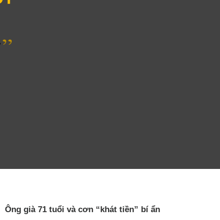
Ông già 71 tuổi và cơn “khát tiền” bí ẩn