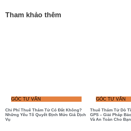
Tham khảo thêm
GÓC TƯ VẤN
GÓC TƯ VẤN
Chi Phí Thuê Thám Tử Có Đắt Không?
Thuê Thám Tử Dò Tìm
Những Yếu Tố Quyết Định Mức Giá Dịch
GPS – Giải Pháp Bả
Vụ
Và An Toàn Cho Bạn