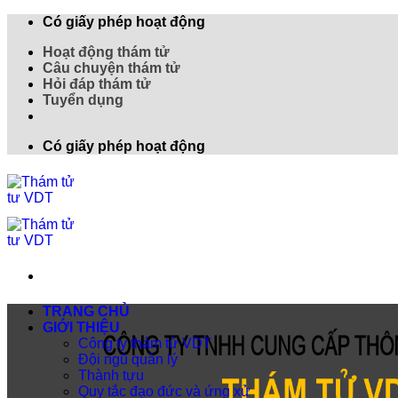
Có giấy phép hoạt động
Hoạt động thám tử
Câu chuyện thám tử
Hỏi đáp thám tử
Tuyển dụng
Có giấy phép hoạt động
TRANG CHỦ
GIỚI THIỆU
Công ty thám tử VDT
Đội ngũ quản lý
Thành tựu
Quy tắc đạo đức và ứng xử