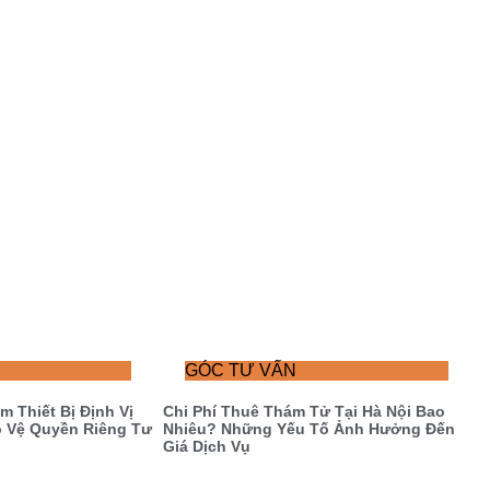
GÓC TƯ VẤN
 Thiết Bị Định Vị
Chi Phí Thuê Thám Tử Tại Hà Nội Bao
o Vệ Quyền Riêng Tư
Nhiêu? Những Yếu Tố Ảnh Hưởng Đến
Giá Dịch Vụ