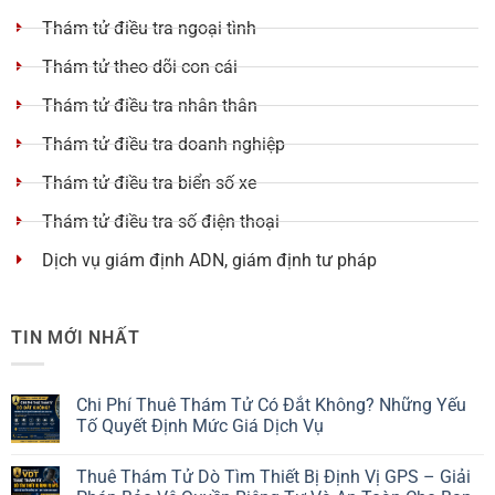
Thám tử điều tra ngoại tình
Thám tử theo dõi con cái
Thám tử điều tra nhân thân
Thám tử điều tra doanh nghiệp
Thám tử điều tra biển số xe
Thám tử điều tra số điện thoại
Dịch vụ giám định ADN, giám định tư pháp
TIN MỚI NHẤT
Chi Phí Thuê Thám Tử Có Đắt Không? Những Yếu
Tố Quyết Định Mức Giá Dịch Vụ
Thuê Thám Tử Dò Tìm Thiết Bị Định Vị GPS – Giải