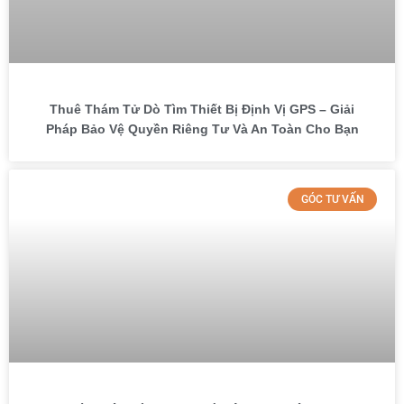
Thuê Thám Tử Dò Tìm Thiết Bị Định Vị GPS – Giải
Pháp Bảo Vệ Quyền Riêng Tư Và An Toàn Cho Bạn
GÓC TƯ VẤN