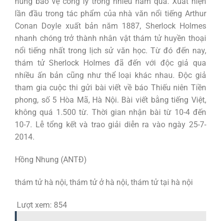
hùng bảo vệ công lý trong nhiều năm qua. Xuất hiện
lần đầu trong tác phẩm của nhà văn nổi tiếng Arthur
Conan Doyle xuất bản năm 1887, Sherlock Holmes
nhanh chóng trở thành nhân vật thám tử huyền thoại
nổi tiếng nhất trong lịch sử văn học. Từ đó đến nay,
thám tử Sherlock Holmes đã đến với độc giả qua
nhiều ấn bản cũng như thể loại khác nhau. Độc giả
tham gia cuộc thi gửi bài viết về báo Thiếu niên Tiền
phong, số 5 Hòa Mã, Hà Nội. Bài viết bằng tiếng Việt,
không quá 1.500 từ. Thời gian nhận bài từ 10-4 đến
10-7. Lễ tổng kết và trao giải diễn ra vào ngày 25-7-
2014.
Hồng Nhung (ANTĐ)
thám tử hà nội, thám tử ở hà nội, thám tử tại hà nội
Lượt xem:
854