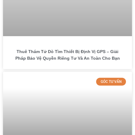
Thuê Thám Tử Dò Tìm Thiết Bị Định Vị GPS – Giải
Pháp Bảo Vệ Quyền Riêng Tư Và An Toàn Cho Bạn
GÓC TƯ VẤN