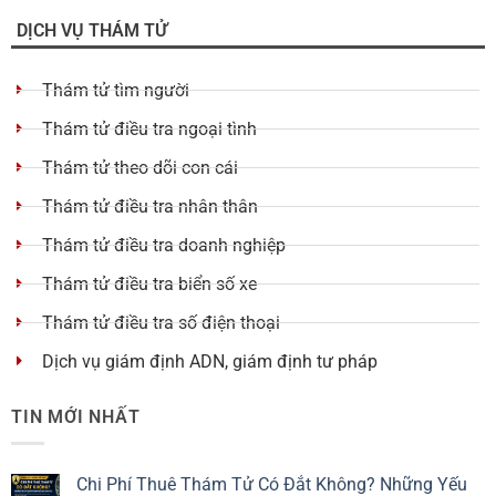
DỊCH VỤ THÁM TỬ
Thám tử tìm người
Thám tử điều tra ngoại tình
Thám tử theo dõi con cái
Thám tử điều tra nhân thân
Thám tử điều tra doanh nghiệp
Thám tử điều tra biển số xe
Thám tử điều tra số điện thoại
Dịch vụ giám định ADN, giám định tư pháp
TIN MỚI NHẤT
Chi Phí Thuê Thám Tử Có Đắt Không? Những Yếu