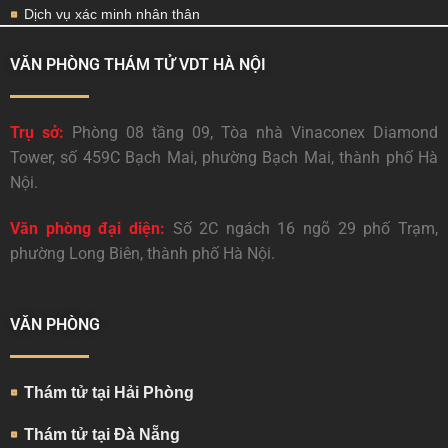
Dịch vụ xác minh nhân thân
VĂN PHÒNG THÁM TỬ VDT HÀ NỘI
Trụ sở:
Phòng 08 tầng 09, Tòa nhà Vinaconex Diamond
Tower, số 459C Bạch Mai, phường Bạch Mai, thành phố Hà
Nội.
Văn phòng đại diện:
Số 2C ngách 16 ngõ 29 phố Trạm,
phường Long Biên, thành phố Hà Nội.
VĂN PHÒNG
Thám tử tại Hải Phòng
Thám tử tại Đà Nẵng