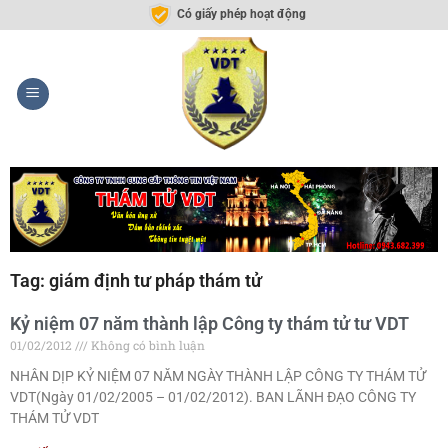
Có giấy phép hoạt động
Tag: giám định tư pháp thám tử
Kỷ niệm 07 năm thành lập Công ty thám tử tư VDT
01/02/2012
Không có bình luận
NHÂN DỊP KỶ NIỆM 07 NĂM NGÀY THÀNH LẬP CÔNG TY THÁM TỬ
VDT(Ngày 01/02/2005 – 01/02/2012). BAN LÃNH ĐẠO CÔNG TY
THÁM TỬ VDT