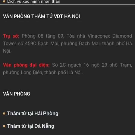
Dịch vụ xác minh nhân thân
VĂN PHÒNG THÁM TỬ VDT HÀ NỘI
Trụ sở:
Phòng 08 tầng 09, Tòa nhà Vinaconex Diamond
Tower, số 459C Bạch Mai, phường Bạch Mai, thành phố Hà
Nội.
Văn phòng đại diện:
Số 2C ngách 16 ngõ 29 phố Trạm,
phường Long Biên, thành phố Hà Nội.
VĂN PHÒNG
Thám tử tại Hải Phòng
Thám tử tại Đà Nẵng