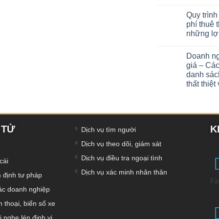
Quy trình
phí thuê 
những lợi
Doanh ng
giá – Các
danh sách
thất thiệ
 TỬ
K
Dịch vụ tìm người
Dịch vụ theo dõi, giám sát
Dịch vụ điều tra ngoại tình
cái
Dịch vụ xác minh nhân thân
 định tư pháp
Fa
tác doanh nghiệp
 thoại, biển số xe
ị nghe lén định vị