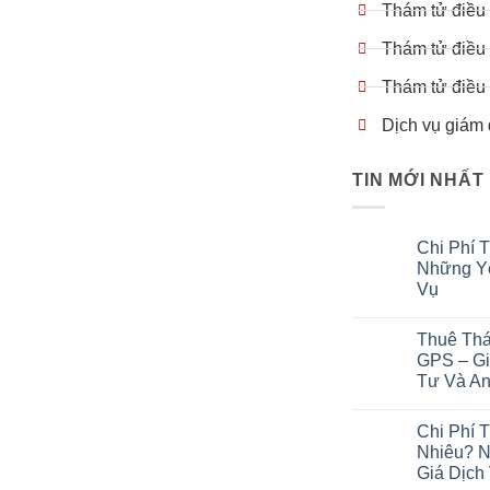
Thám tử điều 
Thám tử điều 
Thám tử điều 
Dịch vụ giám 
TIN MỚI NHẤT
Chi Phí 
Những Yế
Vụ
Thuê Thá
GPS – Gi
Tư Và An
Chi Phí 
Nhiêu? 
Giá Dịch