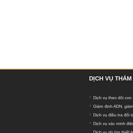
DỊCH VỤ THÁM
Dịch vụ theo dõi con 
Giám định ADN, giám
Dịch vụ điều tra đối 
Dịch vụ xác minh điện
Dịch vụ dò tìm thiết b