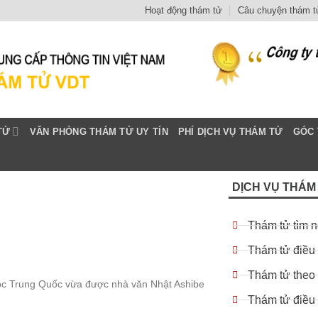
Hoạt động thám tử
Câu chuyện thám t
TỬ
VĂN PHÒNG THÁM TỬ UY TÍN
PHÍ DỊCH VỤ THÁM TỬ
GÓC 
DỊCH VỤ THÁM
Thám tử tìm 
Thám tử điều 
Thám tử theo 
học Trung Quốc vừa được nhà văn Nhật Ashibe
Thám tử điều 