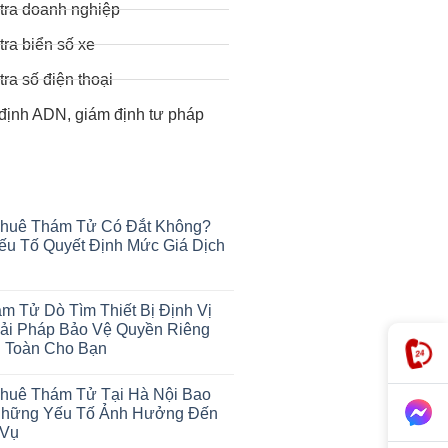
tra doanh nghiệp
tra biển số xe
tra số điện thoại
định ADN, giám định tư pháp
Thuê Thám Tử Có Đắt Không?
u Tố Quyết Định Mức Giá Dịch
m Tử Dò Tìm Thiết Bị Định Vị
ải Pháp Bảo Vệ Quyền Riêng
 Toàn Cho Bạn
Thuê Thám Tử Tại Hà Nội Bao
Những Yếu Tố Ảnh Hưởng Đến
 Vụ