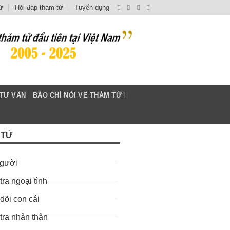
ử
Hỏi đáp thám tử
Tuyển dụng
TƯ VẤN
BÁO CHÍ NÓI VỀ THÁM TỬ
 TỬ
người
tra ngoại tình
dõi con cái
tra nhân thân