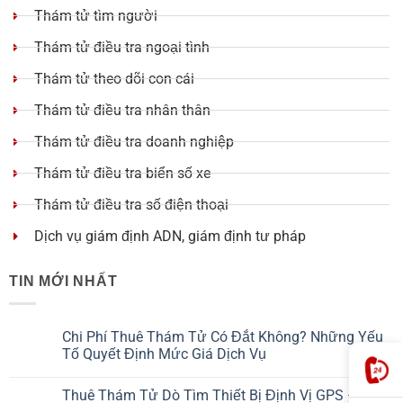
Thám tử tìm người
Thám tử điều tra ngoại tình
Thám tử theo dõi con cái
Thám tử điều tra nhân thân
Thám tử điều tra doanh nghiệp
Thám tử điều tra biển số xe
Thám tử điều tra số điện thoại
Dịch vụ giám định ADN, giám định tư pháp
TIN MỚI NHẤT
Chi Phí Thuê Thám Tử Có Đắt Không? Những Yếu
Tố Quyết Định Mức Giá Dịch Vụ
Thuê Thám Tử Dò Tìm Thiết Bị Định Vị GPS – Giải