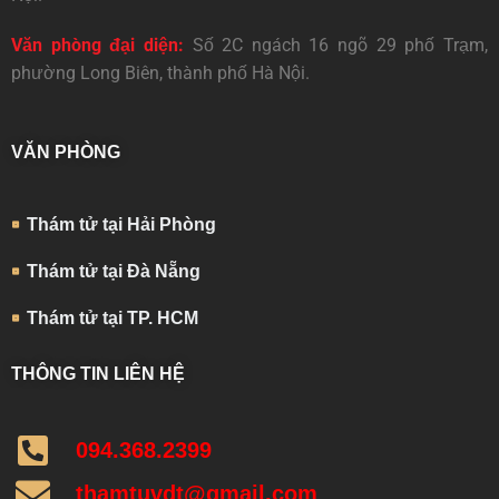
Văn phòng đại diện:
Số 2C ngách 16 ngõ 29 phố Trạm,
phường Long Biên, thành phố Hà Nội.
VĂN PHÒNG
Thám tử tại Hải Phòng
Thám tử tại Đà Nẵng
Thám tử tại TP. HCM
THÔNG TIN LIÊN HỆ
094.368.2399
thamtuvdt@gmail.com