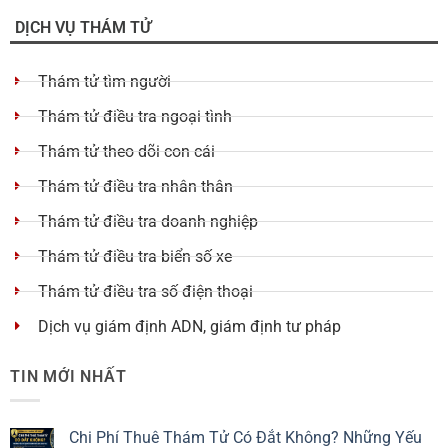
DỊCH VỤ THÁM TỬ
Thám tử tìm người
Thám tử điều tra ngoại tình
Thám tử theo dõi con cái
Thám tử điều tra nhân thân
Thám tử điều tra doanh nghiệp
Thám tử điều tra biển số xe
Thám tử điều tra số điện thoại
Dịch vụ giám định ADN, giám định tư pháp
TIN MỚI NHẤT
Chi Phí Thuê Thám Tử Có Đắt Không? Những Yếu