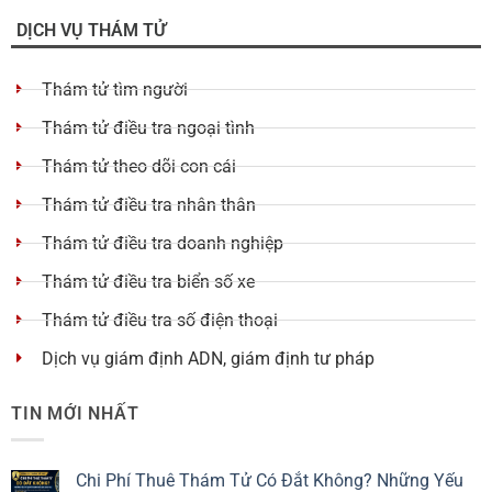
DỊCH VỤ THÁM TỬ
Thám tử tìm người
Thám tử điều tra ngoại tình
Thám tử theo dõi con cái
Thám tử điều tra nhân thân
Thám tử điều tra doanh nghiệp
Thám tử điều tra biển số xe
Thám tử điều tra số điện thoại
Dịch vụ giám định ADN, giám định tư pháp
TIN MỚI NHẤT
Chi Phí Thuê Thám Tử Có Đắt Không? Những Yếu