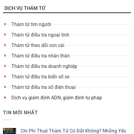
DỊCH VỤ THÁM TỬ
Thám tử tìm người
Thám tử điều tra ngoại tình
Thám tử theo dõi con cái
Thám tử điều tra nhân thân
Thám tử điều tra doanh nghiệp
Thám tử điều tra biển số xe
Thám tử điều tra số điện thoại
Dịch vụ giám định ADN, giám định tư pháp
TIN MỚI NHẤT
Chi Phí Thuê Thám Tử Có Đắt Không? Những Yếu