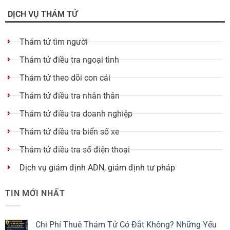
DỊCH VỤ THÁM TỬ
Thám tử tìm người
Thám tử điều tra ngoại tình
Thám tử theo dõi con cái
Thám tử điều tra nhân thân
Thám tử điều tra doanh nghiệp
Thám tử điều tra biển số xe
Thám tử điều tra số điện thoại
Dịch vụ giám định ADN, giám định tư pháp
TIN MỚI NHẤT
Chi Phí Thuê Thám Tử Có Đắt Không? Những Yếu