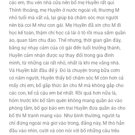
các em, thu vén nhà cửa nên bố mẹ Huyền rất quí.
Thỉnh thoảng, mẹ Huyền ở nước ngoài về, thương M
nhỏ tuổi mà vất vả, lại giúp bà chăm sóc mọi người
nên bà coi M như con gái. Mẹ Huyền đã xin cho M đi
học kế toán, thậm chí học cả lái ô tô rồi mua sắm quần
áo, quan tâm chu đáo. Thế nhưng, thời gian gần đây,
bằng sự nhạy cảm của cô gái đến tuổi trưởng thành,
Huyền cảm nhận được sự thay đổi trong gia đình
mình, từ những cái rất nhỏ, nhất là khi mẹ vắng nhà.
Và Huyền bắt đầu để ý. Đó là chuyện trong bữa cơm
có năm người, Huyền thấy bố chăm sóc M còn hơn cả
mấy chị em, bố gắp thức ăn cho M mà không gắp cho
các con, kể cả cậu em bé nhất. Rồi quá hơn nữa là,
hôm trước khi bố tắm quên không mang quần áo vào
phòng tắm, bố gọi bảo em trai Huyền đưa quần áo cho
bố thì M tranh mang vào. Như bình thường, người ta
chỉ đứng ngoài mà giơ vào trong, đằng này, M thò hẳn
đầu vào nhìn, cười và còn nói với bố những câu trêu