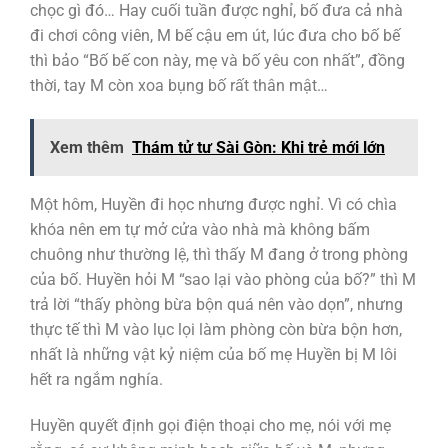
chọc gì đó… Hay cuối tuần được nghỉ, bố đưa cả nhà
đi chơi công viên, M bế cậu em út, lúc đưa cho bố bế
thì bảo “Bố bế con này, mẹ và bố yêu con nhất”, đồng
thời, tay M còn xoa bụng bố rất thân mật…
Xem thêm
Thám tử tư Sài Gòn: Khi trẻ mới lớn
Một hôm, Huyền đi học nhưng được nghỉ. Vì có chìa
khóa nên em tự mở cửa vào nhà mà không bấm
chuông như thường lệ, thì thấy M đang ở trong phòng
của bố. Huyền hỏi M “sao lại vào phòng của bố?” thì M
trả lời “thấy phòng bừa bộn quá nên vào dọn”, nhưng
thực tế thì M vào lục lọi làm phòng còn bừa bộn hơn,
nhất là những vật kỷ niệm của bố mẹ Huyền bị M lôi
hết ra ngắm nghía.
Huyền quyết định gọi điện thoại cho mẹ, nói với mẹ