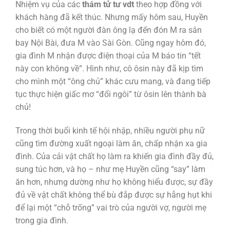
Nhiệm vụ của các
thám tử tư
vdt
theo hợp đồng với
khách hàng đã kết thúc. Nhưng mấy hôm sau, Huyền
cho biết có một người đàn ông lạ đến đón M ra sân
bay Nội Bài, đưa M vào Sài Gòn. Cũng ngay hôm đó,
gia đình M nhận được điện thoại của M báo tin “tết
này con không về”. Hình như, cô ôsin này đã kịp tìm
cho mình một “ông chủ” khác cưu mang, và đang tiếp
tục thực hiện giấc mơ “đổi ngôi” từ ôsin lên thành bà
chủ!
Trong thời buổi kinh tế hội nhập, nhiều người phụ nữ
cũng tìm đường xuất ngoại làm ăn, chấp nhận xa gia
đình. Của cải vật chất họ làm ra khiến gia đình đầy đủ,
sung túc hơn, và họ – như mẹ Huyền cũng “say” làm
ăn hơn, nhưng dường như họ không hiểu được, sự đầy
đủ về vật chất không thể bù đắp được sự hẫng hụt khi
để lại một “chỗ trống” vai trò của người vợ, người mẹ
trong gia đình.