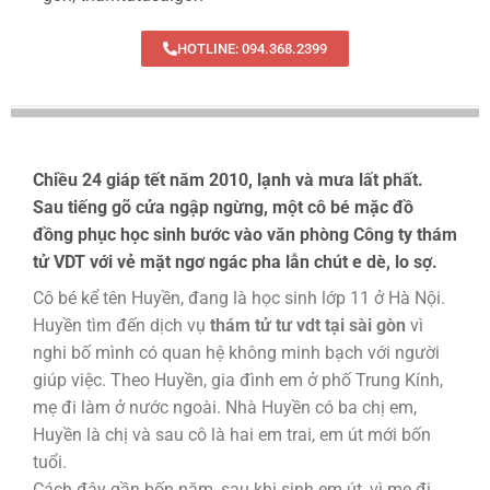
HOTLINE: 094.368.2399
Chiều 24 giáp tết năm 2010, lạnh và mưa lất phất.
Sau tiếng gõ cửa ngập ngừng, một cô bé mặc đồ
đồng phục học sinh bước vào văn phòng Công ty thám
tử VDT với vẻ mặt ngơ ngác pha lẫn chút e dè, lo sợ.
Cô bé kể tên Huyền, đang là học sinh lớp 11 ở Hà Nội.
Huyền tìm đến dịch vụ
thám tử tư vdt tại sài gòn
vì
nghi bố mình có quan hệ không minh bạch với người
giúp việc. Theo Huyền, gia đình em ở phố Trung Kính,
mẹ đi làm ở nước ngoài. Nhà Huyền có ba chị em,
Huyền là chị và sau cô là hai em trai, em út mới bốn
tuổi.
Cách đây gần bốn năm, sau khi sinh em út, vì mẹ đi