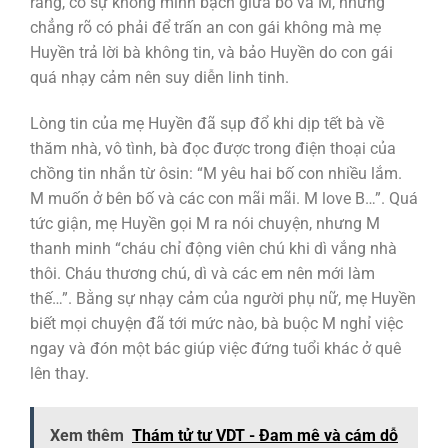
rằng, có sự không minh bạch giữa bố và M, nhưng
chẳng rõ có phải để trấn an con gái không mà mẹ
Huyền trả lời bà không tin, và bảo Huyền do con gái
quá nhạy cảm nên suy diễn linh tinh.
Lòng tin của mẹ Huyền đã sụp đổ khi dịp tết bà về
thăm nhà, vô tình, bà đọc được trong điện thoại của
chồng tin nhắn từ ôsin: “M yêu hai bố con nhiều lắm.
M muốn ở bên bố và các con mãi mãi. M love B…”. Quá
tức giận, mẹ Huyền gọi M ra nói chuyện, nhưng M
thanh minh “cháu chỉ động viên chú khi dì vắng nhà
thôi. Cháu thương chú, dì và các em nên mới làm
thế…”. Bằng sự nhạy cảm của người phụ nữ, mẹ Huyền
biết mọi chuyện đã tới mức nào, bà buộc M nghỉ việc
ngay và đón một bác giúp việc đứng tuổi khác ở quê
lên thay.
Xem thêm
Thám tử tư VDT - Đam mê và cám dỗ