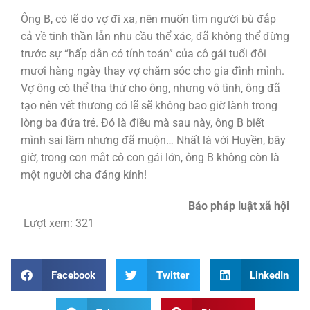
Ông B, có lẽ do vợ đi xa, nên muốn tìm người bù đắp
cả về tinh thần lẫn nhu cầu thể xác, đã không thể đừng
trước sự “hấp dẫn có tính toán” của cô gái tuổi đôi
mươi hàng ngày thay vợ chăm sóc cho gia đình mình.
Vợ ông có thể tha thứ cho ông, nhưng vô tình, ông đã
tạo nên vết thương có lẽ sẽ không bao giờ lành trong
lòng ba đứa trẻ. Đó là điều mà sau này, ông B biết
mình sai lầm nhưng đã muộn… Nhất là với Huyền, bây
giờ, trong con mắt cô con gái lớn, ông B không còn là
một người cha đáng kính!
Báo pháp luật xã hội
Lượt xem:
321
Facebook
Twitter
LinkedIn