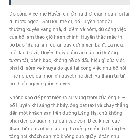
Do công việc, mẹ Huyền chỉ ở nhà thời gian ngắn rồi lại
đi nước ngoài. Sau khi mẹ đi, bố Huyền bắt đầu
thường xuyên vắng nhà, đi đêm về hôm, dù công việc
của bố làm theo giờ hành chính. Huyền thắc mắc thì
bố bảo “đang làm dự án xây dựng nên bận”. Lạ nữa,
mỗi khi bố về, Huyền thấy quần áo của bố thường
tươm tất, bảnh bao, không hề có dấu hiệu gì của việc
phải đi sớm về khuya do quá tải công việc như bố nói…
Thế nên, cô gái mới lớn quyết nhờ dịch vụ
thám tử tư
tìm hiểu ngọn nguồn sự việc.
Không khó để phát hiện ra sự vụng trộm của ông B –
bố Huyền khi sáng thứ bảy, ông bắt taxi và chạy thẳng
đến một khách sạn trên đường Láng Hạ, chứ không
phải đến cơ quan như dặn các con. Điều khiến các
thám tử
ngạc nhiên là ông B xuống xe rồi đi thẳng lên
tầng hai khách sạn mà không qua quầy lễ tân như