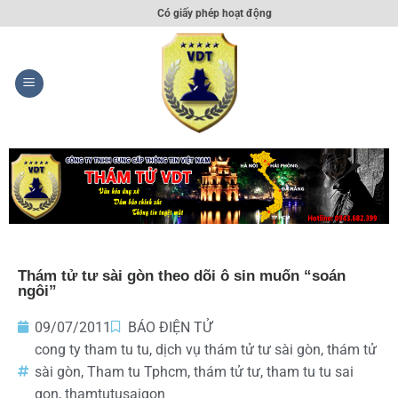
Có giấy phép hoạt động
Thám tử tư sài gòn theo dõi ô sin muốn “soán
ngôi”
09/07/2011
BÁO ĐIỆN TỬ
cong ty tham tu tu
,
dịch vụ thám tử tư sài gòn
,
thám tử
sài gòn
,
Tham tu Tphcm
,
thám tử tư
,
tham tu tu sai
gon
,
thamtutusaigon