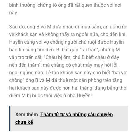
bình thường, chứng tỏ ông đã rất quen thuộc với nơi
này.
Sau đó, ông B và M đưa nhau đi mua sắm, ăn uống rồi
về khách sạn và không thấy ra ngoài nữa, cho đến khi
Huyền cùng với vợ chồng người chú ruột được Huyền
báo tin cùng tìm đến. Bị bắt gặp “tại trận”, nhưng M
vẫn trơ trẽn cãi: “Cháu bị ốm, chú B biết cháu ở đây
nên đến thăm”, mà chẳng có chút mảy may hối lỗi,
ngại ngùng nào. Lễ tân khách sạn này cho biết “hai vợ
chồng” ông B và M đã thuê một căn phòng trên tầng
hai khách sạn này được hơn hai tháng, đúng bằng thời
điểm M bị buộc thôi việc ở nhà Huyền!
Xem thêm
Thám tử tư và những câu chuyện
chưa kể