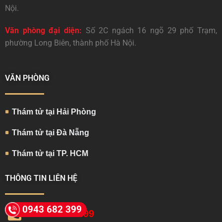
Nội.
Văn phòng đại diện:
Số 2C ngách 16 ngõ 29 phố Trạm,
phường Long Biên, thành phố Hà Nội.
VĂN PHÒNG
Thám tử tại Hải Phòng
Thám tử tại Đà Nẵng
Thám tử tại TP. HCM
THÔNG TIN LIÊN HỆ
0943 682 399
094.368.2399