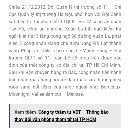
Chiều 21.12.2012, Đội Quản lý thị trường số 11 – Chi
Cục Quản lý thị trường Hà Nội, phối hợp với Đội Cảnh
sát điều tra tội phạm về TTQLKT và CV công an quận
Tây Hồ, công an phường Xuân La bất ngờ kiểm tra
ngôi biệt thự 3 tầng trong ngõ 38 đường Xuân La, phát
hiện 5 công nhân đang chế rượu vang Đà Lạt thành
vang Pháp và Chile. Theo ông Lê Mạnh Hùng – Đội
trưởng QLTT số 11: toàn bộ số rượu trên được xác
định của một công ty có địa chỉ tại TP Hồ Chí Minh.
Sau khi vận chuyển hàng ra Bắc, công nhân tiến hành
bóc nhãn mác hàng nội để dán mác các thương hiệu
rượu vang nổi tiếng của nước ngoài như: Bordeaux,
Moonlight, Vallee damour – Metisse.
Xem thêm
Công ty thám tử VDT – Thông báo
thay đổi văn phòng thám tử tại TP HCM