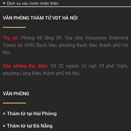
Dịch vụ xác minh nhân thân
VĂN PHÒNG THÁM TỬ VDT HÀ NỘI
Trụ sở:
Phòng 08 tầng 09, Tòa nhà Vinaconex Diamond
Tower, số 459C Bạch Mai, phường Bạch Mai, thành phố Hà
Nội.
Văn phòng đại diện:
Số 2C ngách 16 ngõ 29 phố Trạm,
phường Long Biên, thành phố Hà Nội.
VĂN PHÒNG
Thám tử tại Hải Phòng
Thám tử tại Đà Nẵng