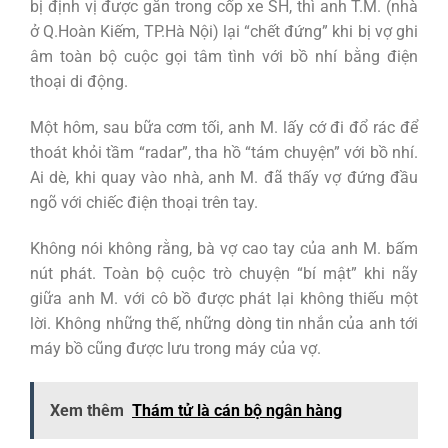
bị định vị được gắn trong cốp xe SH, thì anh T.M. (nhà
ở Q.Hoàn Kiếm, TP.Hà Nội) lại “chết đứng” khi bị vợ ghi
âm toàn bộ cuộc gọi tâm tình với bồ nhí bằng điện
thoại di động.
Một hôm, sau bữa cơm tối, anh M. lấy cớ đi đổ rác để
thoát khỏi tầm “radar”, tha hồ “tám chuyện” với bồ nhí.
Ai dè, khi quay vào nhà, anh M. đã thấy vợ đứng đầu
ngõ với chiếc điện thoại trên tay.
Không nói không rằng, bà vợ cao tay của anh M. bấm
nút phát. Toàn bộ cuộc trò chuyện “bí mật” khi nãy
giữa anh M. với cô bồ được phát lại không thiếu một
lời. Không những thế, những dòng tin nhắn của anh tới
máy bồ cũng được lưu trong máy của vợ.
Xem thêm
Thám tử là cán bộ ngân hàng