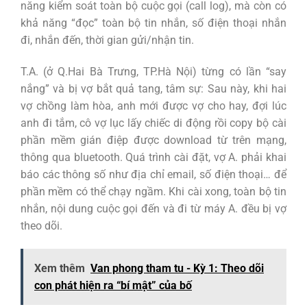
năng kiểm soát toàn bộ cuộc gọi (call log), mà còn có
khả năng “đọc” toàn bộ tin nhắn, số điện thoại nhắn
đi, nhắn đến, thời gian gửi/nhận tin.
T.A. (ở Q.Hai Bà Trưng, TP.Hà Nội) từng có lần “say
nắng” và bị vợ bắt quả tang, tâm sự: Sau này, khi hai
vợ chồng làm hòa, anh mới được vợ cho hay, đợi lúc
anh đi tắm, cô vợ lục lấy chiếc di động rồi copy bộ cài
phần mềm gián điệp được download từ trên mạng,
thông qua bluetooth. Quá trình cài đặt, vợ A. phải khai
báo các thông số như địa chỉ email, số điện thoại… để
phần mềm có thể chạy ngầm. Khi cài xong, toàn bộ tin
nhắn, nội dung cuộc gọi đến và đi từ máy A. đều bị vợ
theo dõi.
Xem thêm
Van phong tham tu - Kỳ 1: Theo dõi
con phát hiện ra “bí mật” của bố