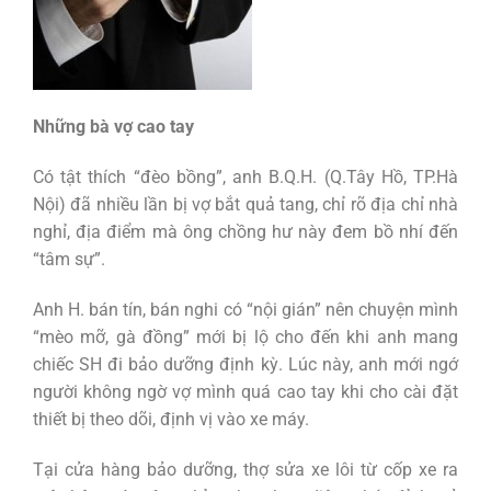
Những bà vợ cao tay
Có tật thích “đèo bồng”, anh B.Q.H. (Q.Tây Hồ, TP.Hà
Nội) đã nhiều lần bị vợ bắt quả tang, chỉ rõ địa chỉ nhà
nghỉ, địa điểm mà ông chồng hư này đem bồ nhí đến
“tâm sự”.
Anh H. bán tín, bán nghi có “nội gián” nên chuyện mình
“mèo mỡ, gà đồng” mới bị lộ cho đến khi anh mang
chiếc SH đi bảo dưỡng định kỳ. Lúc này, anh mới ngớ
người không ngờ vợ mình quá cao tay khi cho cài đặt
thiết bị theo dõi, định vị vào xe máy.
Tại cửa hàng bảo dưỡng, thợ sửa xe lôi từ cốp xe ra