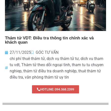
Thám tử VDT: Điều tra thông tin chính xác và
khách quan
27/11/2025
GÓC TƯ VẤN
chi phí thuê thám tử
,
dịch vụ thám tử tư
,
dich vu tham
tu vdt
,
Thám tử theo dõi ngoại tình
,
tham tu tu chuyen
nghiep
,
thám tử điều tra doanh nghiệp
,
thuê thám tử
điều tra
,
văn phòng thám tử uy tín
HOTLINE: 094.368.2399