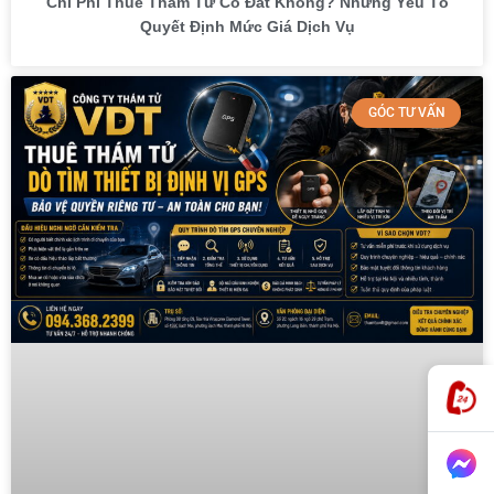
Chi Phí Thuê Thám Tử Có Đắt Không? Những Yếu Tố
Quyết Định Mức Giá Dịch Vụ
GÓC TƯ VẤN