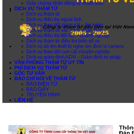
Giấy chứng nhận đăng ký nhãn hiệu
DỊCH VỤ THÁM TỬ
Dịch vụ thám tử
Dịch vụ điều tra ngoại tình
Dịch vụ theo dõi giám sát – tìm kiếm
Dịch vụ thám tử xác minh nhân thân
Dịch vụ điều tra đối tác – doanh nghiệp
Dịch vụ thám tử điều tra biển số xe
Dịch vụ dò tìm thiết bị nghe lén định vị camera
Dịch vụ theo dõi con cái chuyên nghiệp
Dịch vụ giám định ADN – Giám định tư pháp
VĂN PHÒNG THÁM TỬ UY TÍN
PHÍ DỊCH VỤ THÁM TỬ
GÓC TƯ VẤN
BÁO CHÍ NÓI VỀ THÁM TỬ
BÁO ĐIỆN TỬ
BÁO GIẤY
TRUYỀN HÌNH
LIÊN HỆ
Thông
Đán 