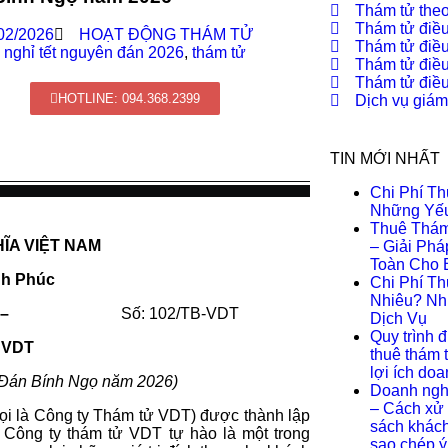
Thám tử theo
Thám tử điều
02/2026
HOẠT ĐỘNG THÁM TỬ
Thám tử điều
h nghỉ tết nguyên đán 2026
,
thám tử
Thám tử điều
Thám tử điều 
HOTLINE: 094.368.2399
Dịch vụ giám
TIN MỚI NHẤT
Chi Phí T
Những Yếu
Thuê Thám
ĨA VIỆT NAM
– Giải Ph
Toàn Cho 
nh Phúc
Chi Phí T
Nhiêu? Nh
———————–
Số: 102/TB-VDT
Dịch Vụ
Quy trình đ
 VDT
thuê thám 
lợi ích do
n Đán Bính Ngọ năm 2026)
Doanh nghi
– Cách xử 
 là Công ty Thám tử VDT) được thành lập
sách khách 
. Công ty thám tử VDT tự hào là một trong
sao chép ý