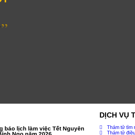
DỊCH VỤ 
Thám tử tìm
 báo lịch làm việc Tết Nguyên
Thám tử điều 
Bính Ngọ năm 2026