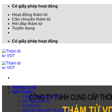
Có giấy phép hoạt động
Hoạt động thám tử
Câu chuyện thám tử
Hỏi đáp thám tử
Tuyển dụng
Có giấy phép hoạt động
TRANG CHỦ
GIỚI THIỆU
Công ty thám tử VDT
Đội ngũ quản lý
Thành tựu
Quy tắc đạo đức và ứng xử