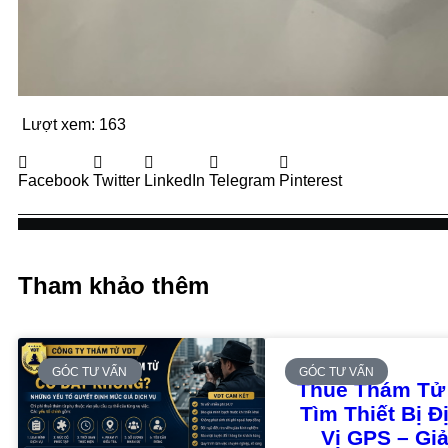
Lượt xem:
163
Facebook
Twitter
LinkedIn
Telegram
Pinterest
Tham khảo thêm
GÓC TƯ VẤN
GÓC TƯ VẤN
Thuê Thám Tử
Tìm Thiết Bị Đ
Vị GPS – Giả