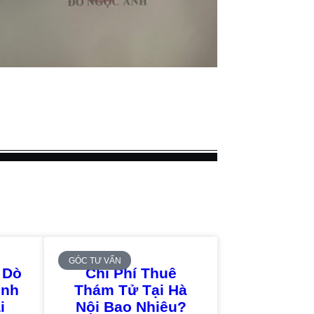
GÓC TƯ VẤN
 Dò
Chi Phí Thuê
ịnh
Thám Tử Tại Hà
i
Nội Bao Nhiêu?