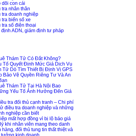
 dõi con cái
 tra nhân thân
 tra doanh nghiệp
 tra biển số xe
tra số điện thoại
 định ADN, giám định tư pháp
huê Thám Tử Có Đắt Không?
 Tố Quyết Định Mức Giá Dịch Vụ
 Tử Dò Tìm Thiết Bị Định Vị GPS
áp Bảo Vệ Quyền Riêng Tư Và An
Bạn
huê Thám Tử Tại Hà Nội Bao
ững Yếu Tố Ảnh Hưởng Đến Giá
iều tra đối thủ cạnh tranh – Chi phí
tử điều tra doanh nghiệp và những
anh nghiệp cần biết
ệp mất hợp đồng vì bị lộ báo giá
lý khi nhân viên mang theo danh
hàng, đối thủ tung tin thất thiệt và
 tưởng kinh doanh