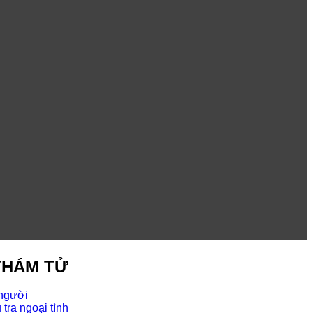
THÁM TỬ
 người
tra ngoại tình