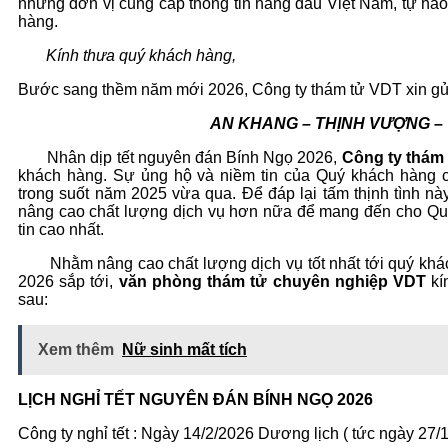
những đơn vị cung cấp thông tin hàng đầu Việt Nam, tự hào 
hàng.
Kính thưa quý khách hàng,
Bước sang thềm năm mới 2026, Công ty thám tử VDT xin gửi 
AN KHANG – THỊNH VƯỢNG –
Nhân dịp tết nguyên đán Bính Ngọ 2026,
Công ty thám
khách hàng. Sự ủng hộ và niềm tin của Quý khách hàng ch
trong suốt năm 2025 vừa qua. Để đáp lại tấm thịnh tình nà
nâng cao chất lượng dịch vụ hơn nữa để mang đến cho Quý
tin cao nhất.
Nhằm nâng cao chất lượng dịch vụ tốt nhất tới quý khác
2026 sắp tới,
văn phòng thám tử chuyên nghiệp VDT
kí
sau:
Xem thêm
Nữ sinh mất tích
LỊCH NGHỈ TẾT NGUYÊN ĐÁN BÍNH NGỌ 2026
Công ty nghỉ tết : Ngày 14/2/2026 Dương lịch ( tức ngày 27/1