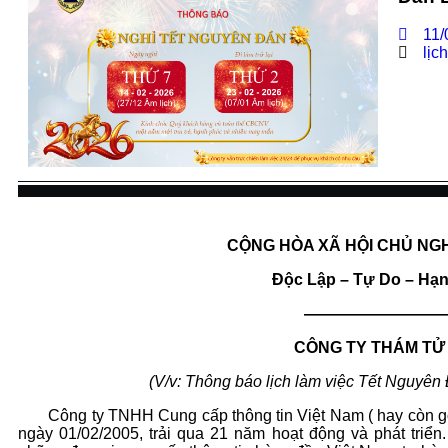
11/
lịc
CỘNG HÒA XÃ HỘI CHỦ NGH
Độc Lập – Tự Do – Hạ
­­­­­­­­­­­­­­­­­­­­ ——
CÔNG TY THÁM TỬ
(V/v: Thông báo lịch làm việc Tết Nguyê
Công ty TNHH Cung cấp thông tin Việt Nam ( hay còn gọi
ngày 01/02/2005, trải qua 21 năm hoạt động và phát triển