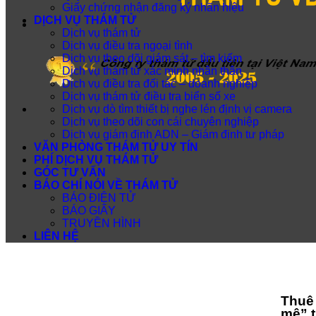
Giấy chứng nhận đăng ký nhãn hiệu
DỊCH VỤ THÁM TỬ
Dịch vụ thám tử
Dịch vụ điều tra ngoại tình
Dịch vụ theo dõi giám sát – tìm kiếm
Dịch vụ thám tử xác minh nhân thân
Dịch vụ điều tra đối tác – doanh nghiệp
Dịch vụ thám tử điều tra biển số xe
Dịch vụ dò tìm thiết bị nghe lén định vị camera
Dịch vụ theo dõi con cái chuyên nghiệp
Dịch vụ giám định ADN – Giám định tư pháp
VĂN PHÒNG THÁM TỬ UY TÍN
PHÍ DỊCH VỤ THÁM TỬ
GÓC TƯ VẤN
BÁO CHÍ NÓI VỀ THÁM TỬ
BÁO ĐIỆN TỬ
BÁO GIẤY
TRUYỀN HÌNH
LIÊN HỆ
Thuê 
mê” 