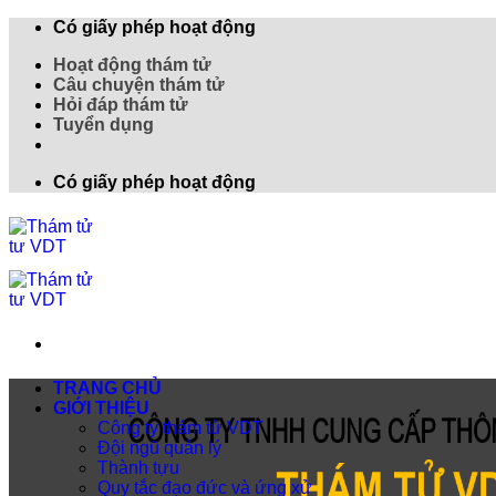
Có giấy phép hoạt động
Hoạt động thám tử
Câu chuyện thám tử
Hỏi đáp thám tử
Tuyển dụng
Có giấy phép hoạt động
TRANG CHỦ
GIỚI THIỆU
Công ty thám tử VDT
Đội ngũ quản lý
Thành tựu
Quy tắc đạo đức và ứng xử