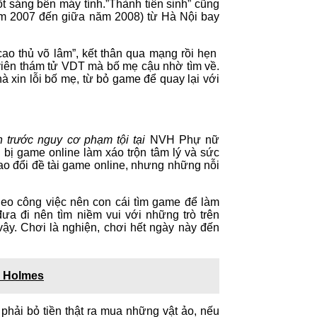
t sáng bên máy tính.”Thành tiên sinh” cũng
ăm 2007 đến giữa năm 2008) từ Hà Nội bay
 cao thủ võ lâm”, kết thân qua mạng rồi hẹn
n viên thám tử VDT mà bố mẹ cậu nhờ tìm về.
 xin lỗi bố mẹ, từ bỏ game để quay lại với
ên trước nguy cơ phạm tội tại
NVH Phự nữ
 bị game online làm xáo trộn tâm lý và sức
ao đổi đề tài game online, nhưng những nỗi
heo công việc nên con cái tìm game để làm
ưa đi nên tìm niềm vui với những trò trên
ậy. Chơi là nghiện, chơi hết ngày này đến
k Holmes
phải bỏ tiền thật ra mua những vật ảo, nếu