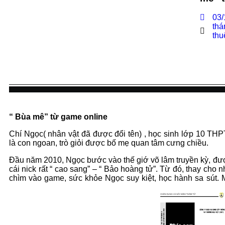
03/
thá
thu
“ Bùa mê” từ game online
Chí Ngọc( nhân vật đã được đổi tên) , học sinh lớp 10 TH
là con ngoan, trò giỏi được bố mẹ quan tâm cưng chiều.
Đầu năm 2010, Ngọc bước vào thế giớ võ lâm truyền kỳ, đượ
cái nick rất “ cao sang” – “ Bảo hoàng tử”. Từ đó, thay ch
chìm vào game, sức khỏe Ngọc suy kiệt, học hành sa sút.