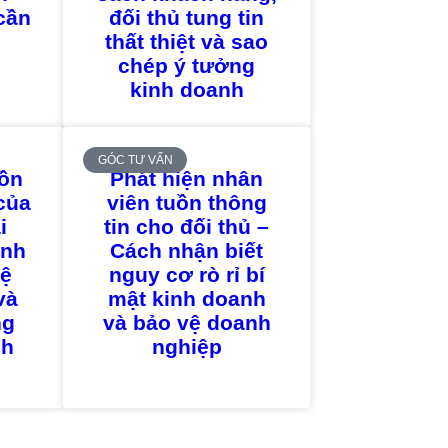
cần
đối thủ tung tin
thất thiệt và sao
chép ý tưởng
kinh doanh
GÓC TƯ VẤN
ồn
Phát hiện nhân
của
viên tuồn thông
i
tin cho đối thủ –
anh
Cách nhận biết
vệ
nguy cơ rò rỉ bí
và
mật kinh doanh
ng
và bảo vệ doanh
nh
nghiệp