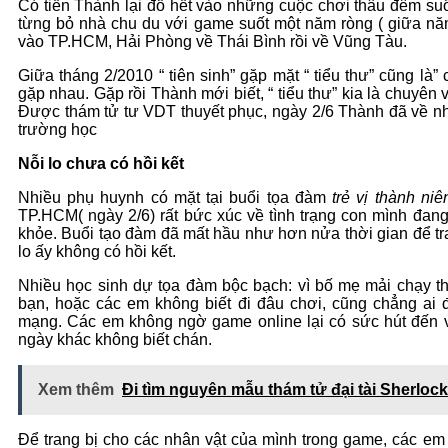
Có tiền Thành lại đổ hết vào những cuộc chơi thâu đêm suố
từng bỏ nhà chu du với game suốt một năm ròng ( giữa n
vào TP.HCM, Hải Phòng về Thái Bình rồi về Vũng Tàu.
Giữa tháng 2/2010 “ tiên sinh” gặp mặt “ tiểu thư” cũng là”
gặp nhau. Gặp rồi Thành mới biết, “ tiểu thư” kia là chuyê
Được thám tử tư VDT thuyết phục, ngày 2/6 Thành đã về nhà
trường học
Nỗi lo chưa có hồi kết
Nhiều phụ huynh có mặt tại buổi tọa đàm
trẻ vị thành ni
TP.HCM( ngày 2/6) rất bức xúc về tình trạng con mình đang
khỏe. Buổi tạo đàm đã mất hầu như hơn nửa thời gian để tr
lo ấy không có hồi kết.
Nhiều học sinh dự tọa đàm bộc bạch: vì bố mẹ mải chạy t
bạn, hoặc các em không biết đi đâu chơi, cũng chẳng ai đ
mạng. Các em không ngờ game online lại có sức hút đến v
ngày khác không biết chán.
Xem thêm
Đi tìm nguyên mẫu thám tử đại tài Sherloc
Để trang bị cho các nhân vật của mình trong game, các em 