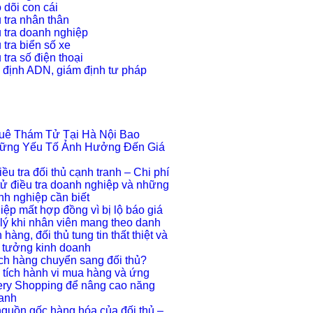
 dõi con cái
 tra nhân thân
 tra doanh nghiệp
 tra biển số xe
tra số điện thoại
 định ADN, giám định tư pháp
huê Thám Tử Tại Hà Nội Bao
ững Yếu Tố Ảnh Hưởng Đến Giá
iều tra đối thủ cạnh tranh – Chi phí
tử điều tra doanh nghiệp và những
anh nghiệp cần biết
ệp mất hợp đồng vì bị lộ báo giá
lý khi nhân viên mang theo danh
hàng, đối thủ tung tin thất thiệt và
 tưởng kinh doanh
ch hàng chuyển sang đối thủ?
tích hành vi mua hàng và ứng
ery Shopping để nâng cao năng
ranh
guồn gốc hàng hóa của đối thủ –