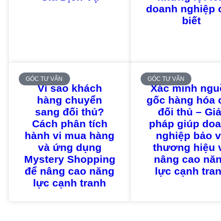
doanh nghiệp 
biết
GÓC TƯ VẤN
GÓC TƯ VẤN
Vì sao khách
Xác minh ngu
hàng chuyển
gốc hàng hóa 
sang đối thủ?
đối thủ – Giả
Cách phân tích
pháp giúp do
hành vi mua hàng
nghiệp bảo 
và ứng dụng
thương hiệu 
Mystery Shopping
nâng cao nă
để nâng cao năng
lực cạnh tra
lực cạnh tranh