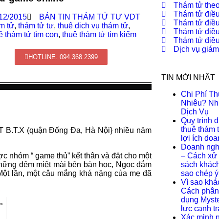
Thám tử theo
Thám tử điều
12/2015
BẢN TIN THÁM TỬ TƯ VDT
Thám tử điều
m tử
,
thám tử tư
,
thuê dịch vụ thám tử
,
Thám tử điều
ê thám tử tìm con
,
thuê thám tử tìm kiếm
Thám tử điều 
Dịch vụ giám
HOTLINE: 094.368.2399
TIN MỚI NHẤT
Chi Phí T
Nhiêu? Nh
Dịch Vụ
Quy trình đ
thuê thám 
PT B.T.X (quận Đống Đa, Hà Nội} nhiều năm
lợi ích do
Doanh nghi
c nhóm “ game thủ” kết thân và đặt cho một
– Cách xử 
o những đêm miệt mài bên bàn học, Ngọc đắm
sách khách 
 Một lần, một câu mắng khá nặng của mẹ đã
sao chép ý
Vì sao khá
Cách phân 
dụng Myst
lực cạnh t
Xác minh n