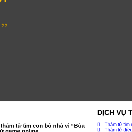
DỊCH VỤ 
Thám tử tìm
thám tử tìm con bỏ nhà vì “Bùa
Thám tử điều 
từ game online