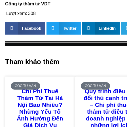
Công ty thám tử VDT
Lượt xem:
308
Facebook
Twitter
LinkedIn
Tham khảo thêm
GÓC TƯ VẤN
GÓC TƯ VẤN
Chi Phí Thuê
Quy trình điều 
Thám Tử Tại Hà
đối thủ cạnh t
Nội Bao Nhiêu?
– Chi phí th
Những Yếu Tố
thám tử điều 
Ảnh Hưởng Đến
doanh nghiệp
Giá Dịch Vụ
những lợi íc