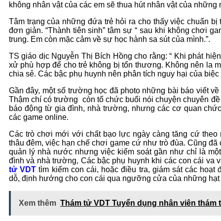
không nhân vật của các em sẽ thua hút nhân vật của những 
Tâm trạng của những đứa trẻ hỏi ra cho thấy việc chuẩn bị
đơn giản. “Thành tiên sinh” tâm sự “ sau khi không chơi g
trung. Em còn mặc cảm về sự học hành sa sút của mình.”.
TS giáo dịc Nguyễn Thị Bích Hồng cho rằng: “ Khi phát hiệ
xử phù hợp để cho trẻ không bị tổn thương. Không nên la 
chia sẻ. Các bậc phụ huynh nên phân tích nguy hại của biệc
Gần đây, một số trường học đã photo những bài báo viết v
Thậm chí có trường còn tổ chức buổi nói chuyện chuyên đề 
báo động từ gia đình, nhà trường, nhưng các cơ quan chức
các game online.
Các trò chơi mới với chất bạo lực ngày càng tăng cứ theo 
thâu đêm, việc hạn chế chơi game cứ như trò đùa. Cũng đã 
quản lý nhà nước nhưng việc kiểm soát gần như chỉ là một
đình và nhà trường, Các bậc phụ huynh khi các con cái va vấ
tử VDT
tìm kiếm con cái, hoặc điều tra, giám sát các hoạt
dỗ, định hướng cho con cái qua ngưỡng cửa của những hạt
Xem thêm
Thám tử VDT Tuyển dụng nhân viên thám 