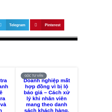
Telegram
Pinterest
GÓC TƯ VẤN
tra
Doanh nghiệp mất
ranh
hợp đồng vì bị lộ
uê
báo giá – Cách xử
tra
lý khi nhân viên
 và
mang theo danh
h
sách khách hàng,