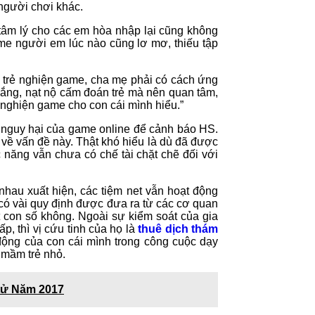
người chơi khác.
 tâm lý cho các em hòa nhập lại cũng không
ame người em lúc nào cũng lơ mơ, thiếu tập
n trẻ nghiện game, cha mẹ phải có cách ứng
mắng, nạt nộ cấm đoán trẻ mà nên quan tâm,
 nghiện game cho con cái mình hiểu.”
ề nguy hại của game online để cảnh báo HS.
về vấn đề này. Thật khó hiểu là dù đã được
 năng vẫn chưa có chế tài chặt chẽ đối với
nhau xuất hiện, các tiệm net vẫn hoạt động
có vài quy định được đưa ra từ các cơ quan
 con số không. Ngoài sự kiểm soát của gia
p, thì vị cứu tinh của họ là
thuê dịch thám
 động của con cái mình trong công cuộc dạy
 mầm trẻ nhỏ.
tử Năm 2017