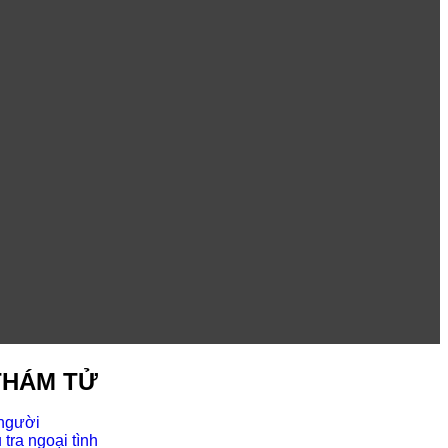
THÁM TỬ
 người
tra ngoại tình