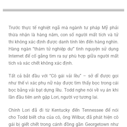
Trước thực tế nghiệt ngã mà ngành tư pháp Mỹ phải
thừa nhận là hàng năm, con số người mất tích và tử
thi không xác định được danh tính lên đến hàng nghìn.
Hàng ngàn “thám tử nghiệp dư” tình nguyện sử dụng
Internet để cố gắng tìm ra sự phù hợp giữa người mất
tích và xác chết không xác định.
Tất cả bắt đầu với “Cô gái vải lều” – sở dĩ được gọi
như thế vì xác phụ nữ này được tìm thấy bọc trong cái
bọc bằng vải bạt dựng lều. Todd nghe nói về vụ án khi
lần đầu tiên anh gặp Lori, người vợ tương lai.
Chính Lori đã đi từ Kentucky đến Tennessee để nói
cho Todd biết cha của cô, ông Wilbur, đã phát hiện cô
gái bị giết chết trong cánh đồng gần Georgetown như