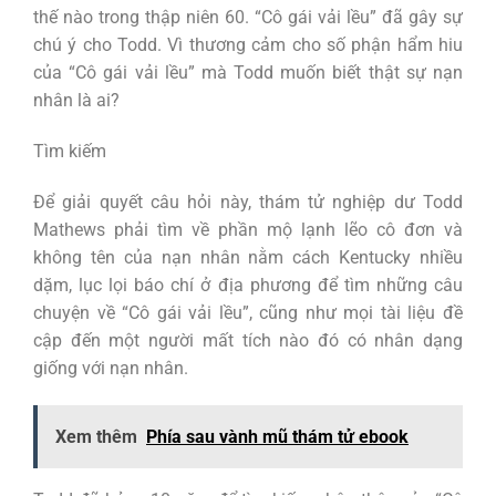
thế nào trong thập niên 60. “Cô gái vải lều” đã gây sự
chú ý cho Todd. Vì thương cảm cho số phận hẩm hiu
của “Cô gái vải lều” mà Todd muốn biết thật sự nạn
nhân là ai?
Tìm kiếm
Để giải quyết câu hỏi này, thám tử nghiệp dư Todd
Mathews phải tìm về phần mộ lạnh lẽo cô đơn và
không tên của nạn nhân nằm cách Kentucky nhiều
dặm, lục lọi báo chí ở địa phương để tìm những câu
chuyện về “Cô gái vải lều”, cũng như mọi tài liệu đề
cập đến một người mất tích nào đó có nhân dạng
giống với nạn nhân.
Xem thêm
Phía sau vành mũ thám tử ebook