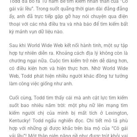
Todd đã bỏ ra 10 năm để tìm kiếm nhân thân của “Cô
gái vải lều”. Trong suốt quãng thời gian dài đằng đẵng
ấy, anh đã trực tiếp gặp gỡ hay nói chuyện qua điện
thoại với các nhà điều tra và nhà báo để tìm kiếm bất
kỳ mảnh vụn dữ liệu nào.
Sau khi World Wide Web kết nối hành tinh, một sự tập
hợp tự nhiên diễn ra. Khoảng cách địa lý không còn là
chướng ngại nữa. Cuộc tìm kiếm trở nên dễ dàng hơn,
có điều kiện hơn và hiện thực hơn. Nhờ World Wide
Web, Todd phát hiện nhiều người khác đồng tư tưởng
làm công việc giống như anh.
Cuối cùng, Todd tìm thấy cái mà anh cật lực tìm kiếm
suốt bao nhiêu năm trời: một phụ nữ lên mạng tìm
kiếm người chị của mình bị mất tích ở Lexington,
Kentucky! Todd ngấu nghiến đọc. Chi tiết mô tả phù
hợp với những gì được khắc trên bia mộ của “Cô gái
vải lều”! Một thập niên nặng nề như được trút khỏi vai