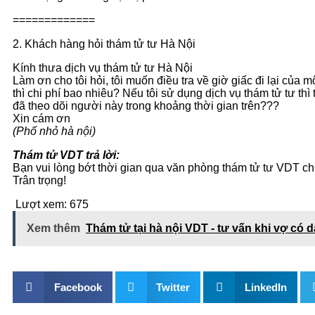
=============
2. Khách hàng hỏi thám tử tư Hà Nội
Kính thưa dịch vụ thám tử tư Hà Nội
Làm ơn cho tôi hỏi, tôi muốn điều tra về giờ giấc đi lại của
thì chi phí bao nhiêu? Nếu tôi sử dụng dịch vụ thám tử tư thì
đã theo dõi người này trong khoảng thời gian trên???
Xin cám ơn
(Phố nhỏ hà nội)
Thám tử VDT trả lời:
Bạn vui lòng bớt thời gian qua văn phòng thám tử tư VDT ch
Trân trọng!
Lượt xem:
675
Xem thêm
Thám tử tại hà nội VDT - tư vấn khi vợ có d
Facebook
Twitter
LinkedIn