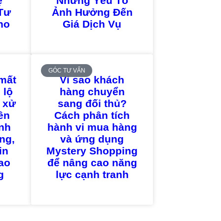
ệ
Những Yếu Tố
Tư
Ảnh Hưởng Đến
ho
Giá Dịch Vụ
GÓC TƯ VẤN
mất
Vì sao khách
 lộ
hàng chuyển
 xử
sang đối thủ?
iên
Cách phân tích
nh
hành vi mua hàng
ng,
và ứng dụng
in
Mystery Shopping
sao
để nâng cao năng
g
lực cạnh tranh