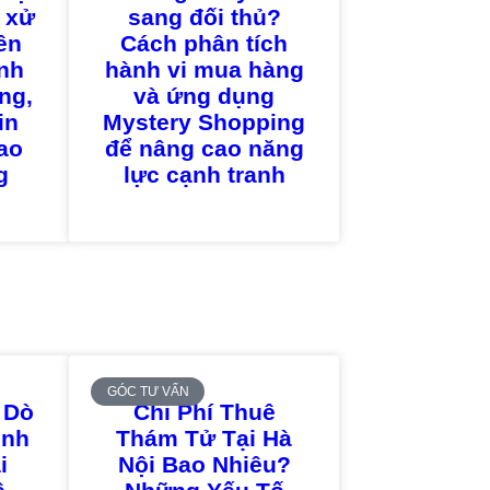
 xử
sang đối thủ?
iên
Cách phân tích
nh
hành vi mua hàng
ng,
và ứng dụng
in
Mystery Shopping
sao
để nâng cao năng
g
lực cạnh tranh
GÓC TƯ VẤN
 Dò
Chi Phí Thuê
ịnh
Thám Tử Tại Hà
i
Nội Bao Nhiêu?