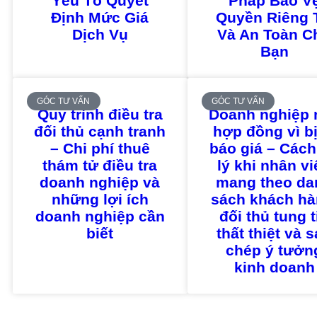
Yếu Tố Quyết
Pháp Bảo V
Định Mức Giá
Quyền Riêng 
Dịch Vụ
Và An Toàn C
Bạn
GÓC TƯ VẤN
GÓC TƯ VẤN
Quy trình điều tra
Doanh nghiệp 
đối thủ cạnh tranh
hợp đồng vì bị
– Chi phí thuê
báo giá – Cách
thám tử điều tra
lý khi nhân v
doanh nghiệp và
mang theo da
những lợi ích
sách khách hà
doanh nghiệp cần
đối thủ tung t
biết
thất thiệt và 
chép ý tưởn
kinh doanh