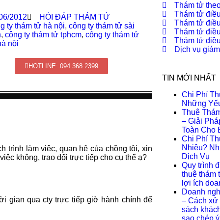
Thám tử theo
Thám tử điều
06/2012
HỎI ĐÁP THÁM TỬ
Thám tử điều
g ty thám tử hà nội
,
công ty thám tử sài
Thám tử điều
n
,
công ty thám tử tphcm
,
công ty thám tử
Thám tử điều 
hà nội
Dịch vụ giám
HOTLINE: 094.368.2399
TIN MỚI NHẤT
Chi Phí T
Những Yếu
Thuê Thám
– Giải Ph
Toàn Cho 
Chi Phí T
Nhiêu? Nh
h trình làm việc, quan hệ của chồng tôi, xin
Dịch Vụ
ệc không, trao đổi trực tiếp cho cụ thể ạ?
Quy trình đ
thuê thám 
lợi ích do
Doanh nghi
ời gian qua cty trực tiếp giờ hành chính để
– Cách xử 
sách khách 
sao chép ý