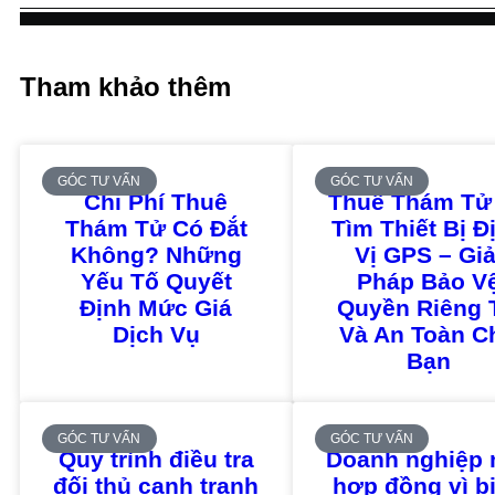
Tham khảo thêm
GÓC TƯ VẤN
GÓC TƯ VẤN
Chi Phí Thuê
Thuê Thám Tử
Thám Tử Có Đắt
Tìm Thiết Bị Đ
Không? Những
Vị GPS – Giả
Yếu Tố Quyết
Pháp Bảo V
Định Mức Giá
Quyền Riêng 
Dịch Vụ
Và An Toàn C
Bạn
GÓC TƯ VẤN
GÓC TƯ VẤN
Quy trình điều tra
Doanh nghiệp 
đối thủ cạnh tranh
hợp đồng vì bị