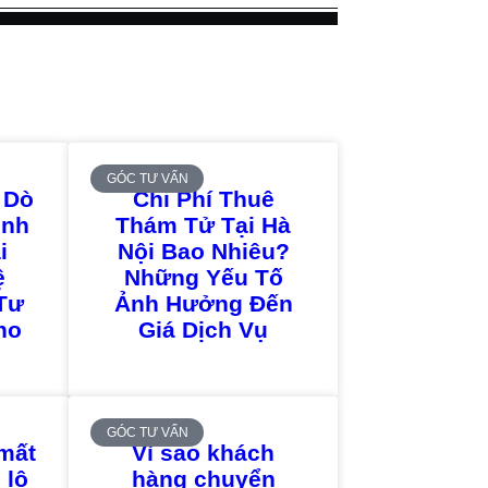
GÓC TƯ VẤN
 Dò
Chi Phí Thuê
ịnh
Thám Tử Tại Hà
i
Nội Bao Nhiêu?
ệ
Những Yếu Tố
Tư
Ảnh Hưởng Đến
ho
Giá Dịch Vụ
GÓC TƯ VẤN
mất
Vì sao khách
 lộ
hàng chuyển