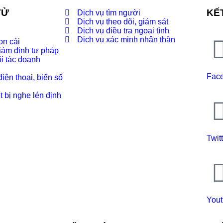
TỬ
KẾT
Dịch vụ tìm người
Dịch vụ theo dõi, giám sát
Dịch vụ điều tra ngoại tình
Dịch vụ xác minh nhân thân
on cái
iám định tư pháp
ối tác doanh
Fac
iện thoại, biển số
t bị nghe lén định
Twit
You