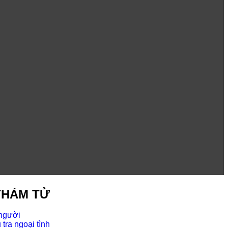
THÁM TỬ
 người
tra ngoại tình