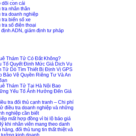
 dõi con cái
 tra nhân thân
 tra doanh nghiệp
 tra biển số xe
tra số điện thoại
 định ADN, giám định tư pháp
huê Thám Tử Có Đắt Không?
 Tố Quyết Định Mức Giá Dịch Vụ
 Tử Dò Tìm Thiết Bị Định Vị GPS
áp Bảo Vệ Quyền Riêng Tư Và An
Bạn
huê Thám Tử Tại Hà Nội Bao
ững Yếu Tố Ảnh Hưởng Đến Giá
iều tra đối thủ cạnh tranh – Chi phí
tử điều tra doanh nghiệp và những
anh nghiệp cần biết
ệp mất hợp đồng vì bị lộ báo giá
lý khi nhân viên mang theo danh
hàng, đối thủ tung tin thất thiệt và
 tưởng kinh doanh