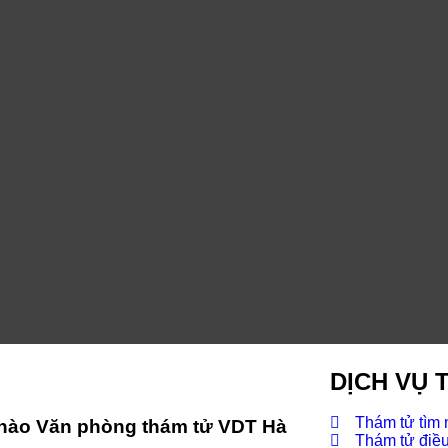
DỊCH VỤ 
Thám tử tìm
chào Văn phòng thám tử VDT Hà
Thám tử điều 