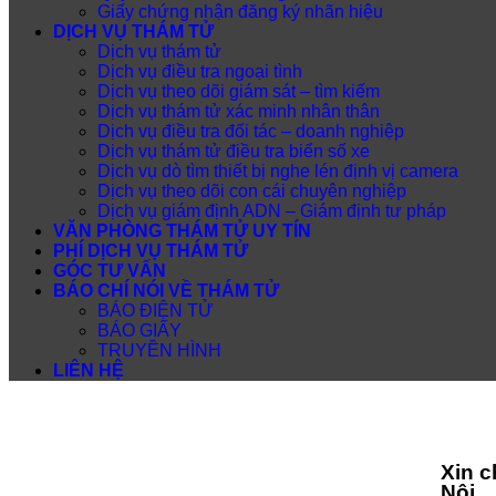
Giấy chứng nhận đăng ký nhãn hiệu
DỊCH VỤ THÁM TỬ
Dịch vụ thám tử
Dịch vụ điều tra ngoại tình
Dịch vụ theo dõi giám sát – tìm kiếm
Dịch vụ thám tử xác minh nhân thân
Dịch vụ điều tra đối tác – doanh nghiệp
Dịch vụ thám tử điều tra biển số xe
Dịch vụ dò tìm thiết bị nghe lén định vị camera
Dịch vụ theo dõi con cái chuyên nghiệp
Dịch vụ giám định ADN – Giám định tư pháp
VĂN PHÒNG THÁM TỬ UY TÍN
PHÍ DỊCH VỤ THÁM TỬ
GÓC TƯ VẤN
BÁO CHÍ NÓI VỀ THÁM TỬ
BÁO ĐIỆN TỬ
BÁO GIẤY
TRUYỀN HÌNH
LIÊN HỆ
Xin 
Nội