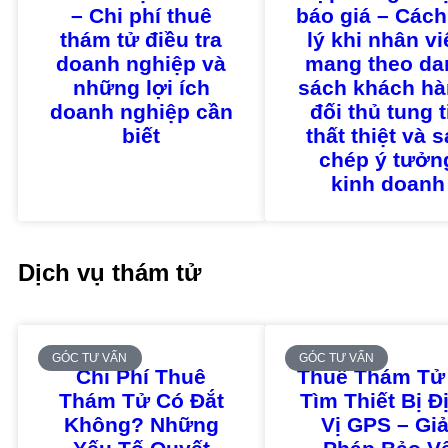
– Chi phí thuê
báo giá – Cách
thám tử điều tra
lý khi nhân v
doanh nghiệp và
mang theo da
những lợi ích
sách khách hà
doanh nghiệp cần
đối thủ tung t
biết
thất thiệt và 
chép ý tưởn
kinh doanh
Dịch vụ thám tử
GÓC TƯ VẤN
GÓC TƯ VẤN
Chi Phí Thuê
Thuê Thám Tử
Thám Tử Có Đắt
Tìm Thiết Bị Đ
Không? Những
Vị GPS – Giả